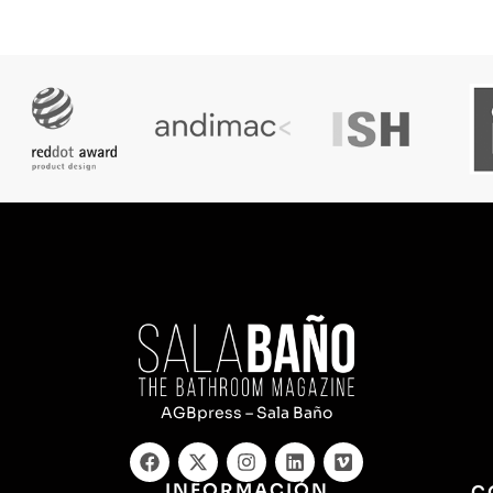
AGBpress – Sala Baño
INFORMACIÓN
C