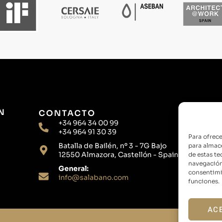
N
CONTACTO
+34 964 34 00 99
+34 964 91 30 39
Para ofrece
Batalla de Bailén, nº 3 - 7G Bajo
para almace
12550 Almazora, Castellón - Spain
de estas t
navegación 
General:
consentimie
info@salabano.com
funciones.
AC