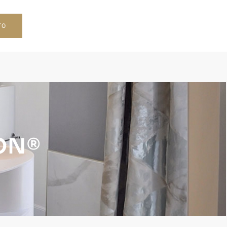
TO
ION®