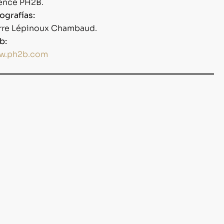
ence PH2B.
ografías:
rre Lépinoux Chambaud.
b:
w.ph2b.com