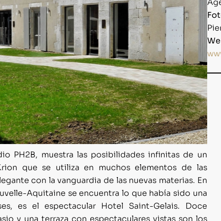
Ag
Fot
Pie
We
ww
io PH2B, muestra las posibilidades infinitas de un
Krion que se utiliza en muchos elementos de las
legante con la vanguardia de las nuevas materias. En
uvelle-Aquitaine se encuentra lo que había sido una
s, es el espectacular Hotel Saint-Gelais. Doce
sio y una terraza con espectaculares vistas son los