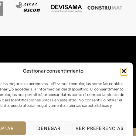
SUSCRÍBETE A NUESTRA
Gestionar consentimiento
NEWSLETTER
r las mejores experiencias, utilizamos tecnologías como las cookies
nar y/o acceder a la información del dispositivo. El consentimiento
ecnologías nos permitirá procesar datos como el comportamiento de
o las identificaciones únicas en este sitio. No consentir o retirar el
ENVIAR
nto, puede afectar negativamente a ciertas características y
EPTAR
DENEGAR
VER PREFERENCIAS