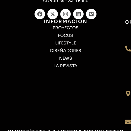
AGBpress – Sala Baño
INFORMACIÓN
C
PROYECTOS
FOCUS
LIFESTYLE
DISEÑADORES
NEWS
LA REVISTA