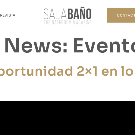
CONTAC
 REVISTA
a News:
Event
portunidad 2×1 en lo