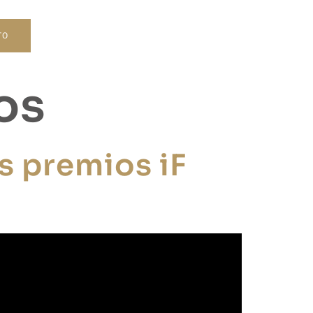
TO
os
s premios iF