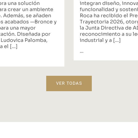
ora una solución
integran diseño, innov
ara crear un ambiente
funcionalidad y sosteni
. Además, se añaden
Roca ha recibido el Pr
s acabados —Bronce y
Trayectoria 2026, oto
ara una mayor
la Junta Directiva de 
zación. Diseñada por
reconocimiento a su l
 Ludovica Palomba,
industrial y a […]
a el […]
...
VER TODAS