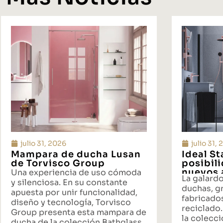
julio 31, 2026
julio 31,
Mampara de ducha Lusan
Ideal S
de Torvisco Group
posibil
nuevos 
Una experiencia de uso cómoda
La galard
propues
y silenciosa. En su constante
duchas, gr
baño
apuesta por unir funcionalidad,
fabricado
diseño y tecnología, Torvisco
reciclado.
Group presenta esta mampara de
la colecci
ducha de la colección Bathglass.