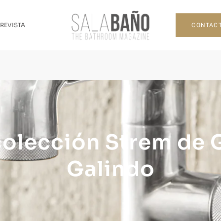
CONTAC
 REVISTA
olección Strem de G
Galindo