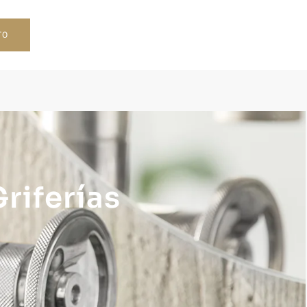
TO
riferías