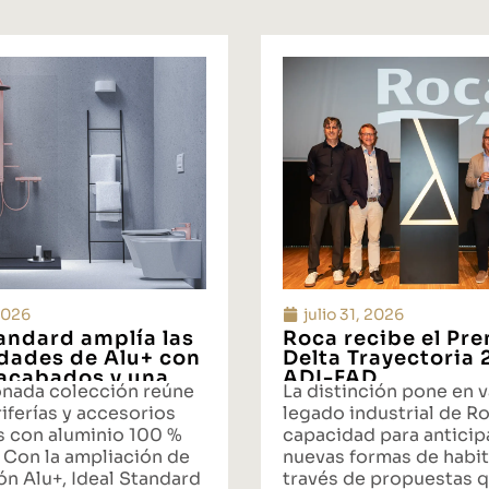
 2026
julio 31, 2026
tandard amplía las
Roca recibe el Pr
idades de Alu+ con
Delta Trayectoria
acabados y una
ADI-FAD
onada colección reúne
La distinción pone en v
ta integral de
iferías y accesorios
legado industrial de Ro
s con aluminio 100 %
capacidad para anticipa
 Con la ampliación de
nuevas formas de habit
ón Alu+, Ideal Standard
través de propuestas 