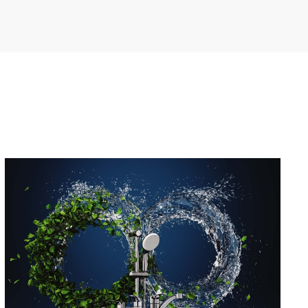
Descubre la gama de
productos Cradle to Cradle®
de GROHE
VER MÁS