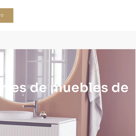
TO
ries de muebles de