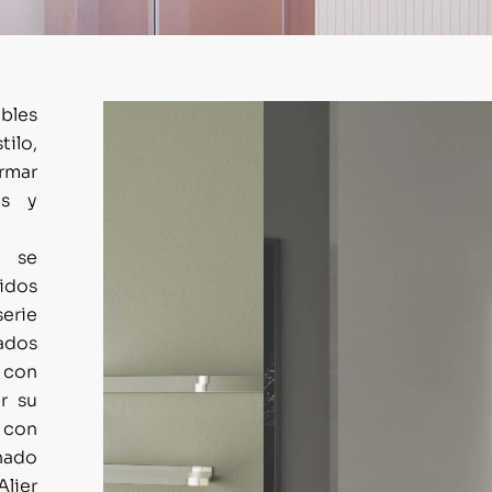
bles
ilo,
ormar
os y
o se
idos
serie
ados
 con
r su
d con
nado
Alier