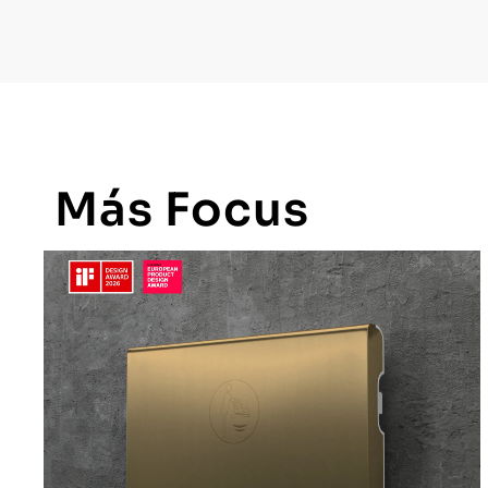
Más
Focus
BabyMedi® de Mediclinics
recibe el iF Design Award
VER MÁS