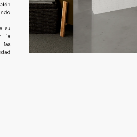
bién
ando
a su
y la
 las
cidad