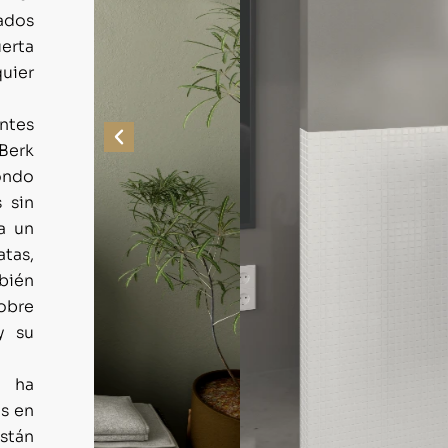
ados
uerta
uier
ntes
 Berk
ondo
 sin
a un
tas,
mbién
obre
y su
e ha
s en
están