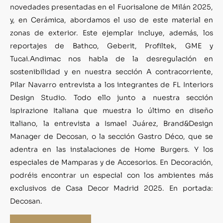
novedades presentadas en el
Fuorisalone de Mil
án
2025
,
y, en
Cer
ámica
, abordamos
el
uso
de este material
en
zonas de exterior
.
Este ejemplar inclu
ye, adem
ás,
los
reportajes de
Bathco
,
Ge
berit
,
Profiltek
,
GME
y
Tucai
.
Andimac
nos habla de la desregulaci
ón en
sostenibilidad y en nuestra secci
ón A contracorriente,
Pilar Navarro
entrevista a los integrantes de
FL Interiors
Design Studi
o
.
Todo ello junto a nuestra secci
ón
Ispirazione Italiana
que muestra lo
último en diseño
italiano, la
ent
revista a Ismael Ju
árez, Brand&Design
Manager de Decosan
, o la secci
ón Gastro D
éco, que se
adentra en
las instalaciones de
Home Burgers
.
Y los
especiales de
Mamparas
y de
Accesorios
. En Decoraci
ón,
podr
éis encontrar un especial con los amb
ientes m
ás
exclusivos de
Casa Decor Madrid 2025
.
En portada:
Decosan
.