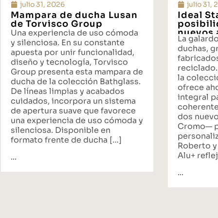
julio 31, 2026
julio 31,
Mampara de ducha Lusan
Ideal S
de Torvisco Group
posibil
nuevos 
Una experiencia de uso cómoda
La galard
propues
y silenciosa. En su constante
duchas, gr
baño
apuesta por unir funcionalidad,
fabricado
diseño y tecnología, Torvisco
reciclado.
Group presenta esta mampara de
la colecci
ducha de la colección Bathglass.
ofrece ah
De líneas limpias y acabados
integral p
cuidados, incorpora un sistema
coherente
de apertura suave que favorece
dos nuevo
una experiencia de uso cómoda y
Cromo— p
silenciosa. Disponible en
personali
formato frente de ducha […]
Roberto y
Alu+ reflej
...
...