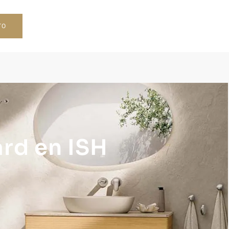
TO
ard en ISH