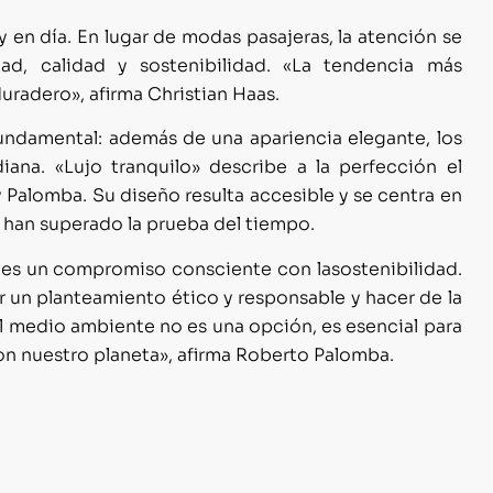
 en día. En lugar de modas pasajeras, la atención se
dad, calidad y sostenibilidad.
«La tendencia más
 duradero»
, afirma Christian Haas.
undamental: además de una apariencia elegante, los
iana. «Lujo tranquilo» describe a la perfecc
ión el
 Palomba. Su diseño resulta accesible y se centra en
 han superado la prueba del tiempo.
, es un compromiso consciente con la
sostenibi
lidad.
r un planteamiento ético y
responsable y hacer de la
 el medio ambiente no es
una opción, es esencial para
on nuestro planeta»
,
afirma Roberto Palomba.