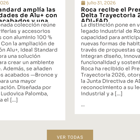
 2026
julio 31, 2026
tandard amplía las
Roca recibe el Pr
idades de Alu+ con
Delta Trayectoria
acabados y una
ADI-FAD
onada colección reúne
La distinción pone en v
ta integral de
iferías y accesorios
legado industrial de Ro
s con aluminio 100 %
capacidad para anticipa
 Con la ampliación de
nuevas formas de habit
ón Alu+, Ideal Standard
través de propuestas 
ora una solución
integran diseño, innov
ara crear un ambiente
funcionalidad y sosteni
. Además, se añaden
Roca ha recibido el Pr
s acabados —Bronce y
Trayectoria 2026, oto
ara una mayor
la Junta Directiva de 
zación. Diseñada por
reconocimiento a su l
 Ludovica Palomba,
industrial y a […]
a el […]
...
VER TODAS