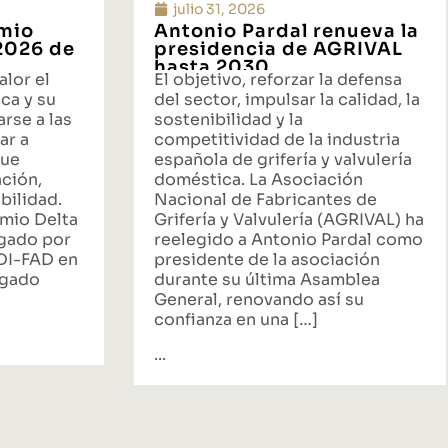
julio 31, 2026
emio
Antonio Pardal renueva la
 2026 de
presidencia de AGRIVAL
hasta 2030
alor el
El objetivo, reforzar la defensa
ca y su
del sector, impulsar la calidad, la
rse a las
sostenibilidad y la
ar a
competitividad de la industria
que
española de grifería y valvulería
ación,
doméstica. La Asociación
bilidad.
Nacional de Fabricantes de
emio Delta
Grifería y Valvulería (AGRIVAL) ha
rgado por
reelegido a Antonio Pardal como
ADI-FAD en
presidente de la asociación
egado
durante su última Asamblea
General, renovando así su
confianza en una […]
...