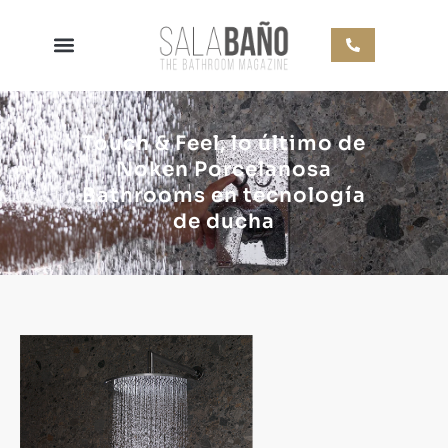
Touch & Feel, lo último de
Noken Porcelanosa
Bathrooms en tecnología
de ducha