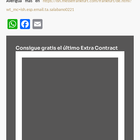
Averigua más en
https://ish.messefrankfurt.com/frankfurt/de.html?
wt_mc=ish.esp.email.ta.salabano0221
WhatsApp
Facebook
Email
Consigue gratis el último Extra Contract