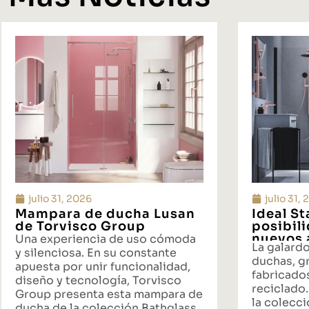
julio 31, 2026
julio 31,
Mampara de ducha Lusan
Ideal S
de Torvisco Group
posibil
nuevos 
Una experiencia de uso cómoda
La galard
propues
y silenciosa. En su constante
duchas, gr
baño
apuesta por unir funcionalidad,
fabricado
diseño y tecnología, Torvisco
reciclado.
Group presenta esta mampara de
la colecci
ducha de la colección Bathglass.