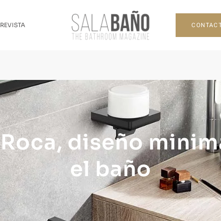
CONTAC
 REVISTA
Roca, diseño minima
el baño