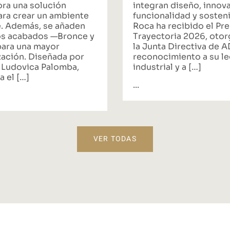
ora una solución
integran diseño, innov
ara crear un ambiente
funcionalidad y sosteni
. Además, se añaden
Roca ha recibido el Pr
s acabados —Bronce y
Trayectoria 2026, oto
ara una mayor
la Junta Directiva de 
zación. Diseñada por
reconocimiento a su l
 Ludovica Palomba,
industrial y a […]
a el […]
...
VER TODAS