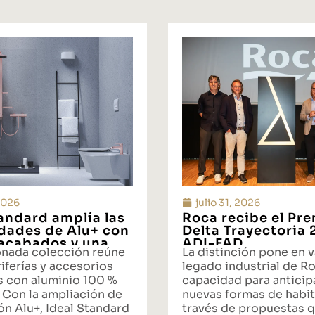
 2026
julio 31, 2026
tandard amplía las
Roca recibe el Pr
idades de Alu+ con
Delta Trayectoria
acabados y una
ADI-FAD
onada colección reúne
La distinción pone en v
ta integral de
iferías y accesorios
legado industrial de Ro
s con aluminio 100 %
capacidad para anticipa
 Con la ampliación de
nuevas formas de habit
ón Alu+, Ideal Standard
través de propuestas 