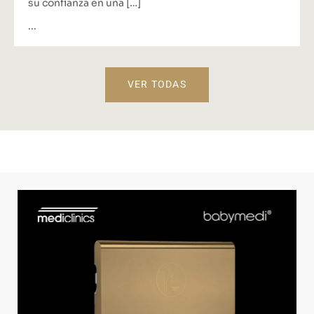
su confianza en una […]
...
VER TODAS