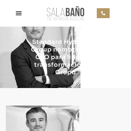
Standard Hydraulics
Group nombra nuevo
CEO para liderar la
transformación del
Grupo