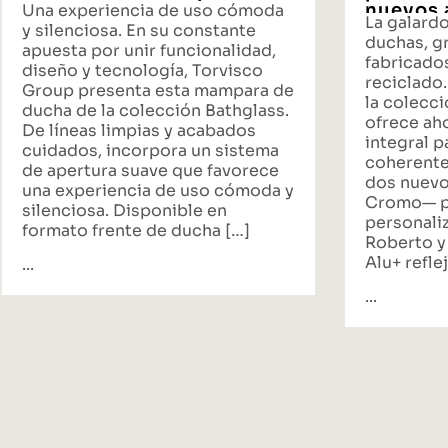
nuevos 
Una experiencia de uso cómoda
La galard
propues
y silenciosa. En su constante
duchas, gr
baño
apuesta por unir funcionalidad,
fabricado
diseño y tecnología, Torvisco
reciclado.
Group presenta esta mampara de
la colecci
ducha de la colección Bathglass.
ofrece ah
De líneas limpias y acabados
integral p
cuidados, incorpora un sistema
coherente
de apertura suave que favorece
dos nuevo
una experiencia de uso cómoda y
Cromo— p
silenciosa. Disponible en
personali
formato frente de ducha […]
Roberto y
Alu+ reflej
...
...