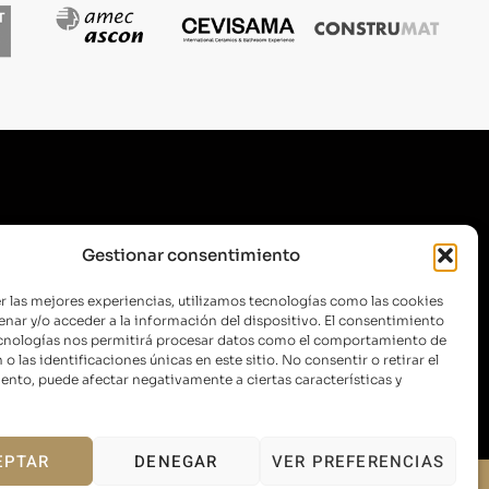
SUSCRÍBETE A NUESTRA
Gestionar consentimiento
NEWSLETTER
r las mejores experiencias, utilizamos tecnologías como las cookies
nar y/o acceder a la información del dispositivo. El consentimiento
ecnologías nos permitirá procesar datos como el comportamiento de
o las identificaciones únicas en este sitio. No consentir o retirar el
ENVIAR
nto, puede afectar negativamente a ciertas características y
EPTAR
DENEGAR
VER PREFERENCIAS