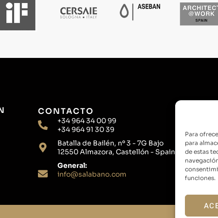
N
CONTACTO
+34 964 34 00 99
+34 964 91 30 39
Para ofrece
Batalla de Bailén, nº 3 - 7G Bajo
para almace
12550 Almazora, Castellón - Spain
de estas t
navegación 
General:
consentimie
info@salabano.com
funciones.
AC