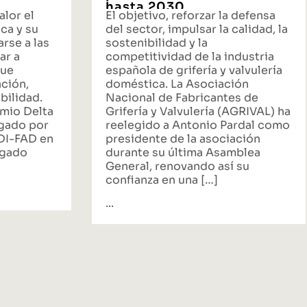
hasta 2030
alor el
El objetivo, reforzar la defensa
ca y su
del sector, impulsar la calidad, la
rse a las
sostenibilidad y la
ar a
competitividad de la industria
que
española de grifería y valvulería
ación,
doméstica. La Asociación
bilidad.
Nacional de Fabricantes de
emio Delta
Grifería y Valvulería (AGRIVAL) ha
rgado por
reelegido a Antonio Pardal como
ADI-FAD en
presidente de la asociación
egado
durante su última Asamblea
General, renovando así su
confianza en una […]
...