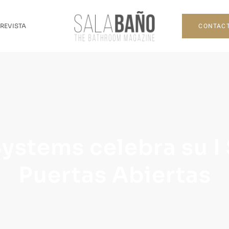
CONTAC
 REVISTA
ystems celebra su 
Puertas Abiertas