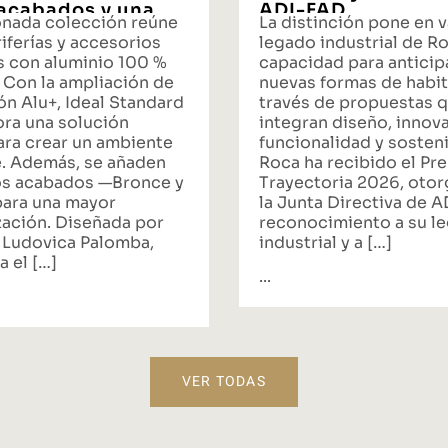
acabados y una
ADI-FAD
onada colección reúne
La distinción pone en v
ta integral de
iferías y accesorios
legado industrial de Ro
s con aluminio 100 %
capacidad para anticipa
 Con la ampliación de
nuevas formas de habit
ón Alu+, Ideal Standard
través de propuestas 
ora una solución
integran diseño, innov
ara crear un ambiente
funcionalidad y sosteni
. Además, se añaden
Roca ha recibido el Pr
s acabados —Bronce y
Trayectoria 2026, oto
ara una mayor
la Junta Directiva de 
zación. Diseñada por
reconocimiento a su l
 Ludovica Palomba,
industrial y a […]
a el […]
...
VER TODAS