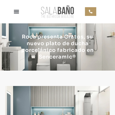
Roca presenta Cratos, su
nuevo plato de ducha
porcelánico fabricado en
Senceramic®