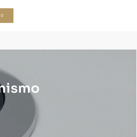
TO
anismo