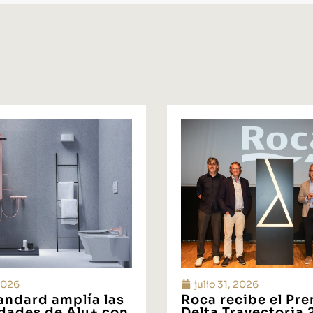
 2026
julio 31, 2026
tandard amplía las
Roca recibe el Pr
idades de Alu+ con
Delta Trayectoria