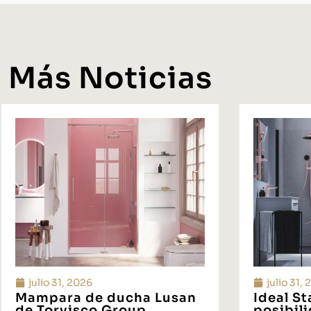
Más Noticias
julio 31, 2026
julio 31,
Mampara de ducha Lusan
Ideal S
de Torvisco Group
posibil