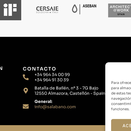
N
CONTACTO
+34 964 34 00 99
+34 964 91 30 39
Para ofrece
Batalla de Bailén, nº 3 - 7G Bajo
para almace
12550 Almazora, Castellón - Spain
de estas t
navegación 
General:
consentimie
info@salabano.com
funciones.
AC