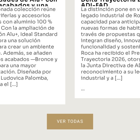
acabados y una
ADI-FAD
onada colección reúne
La distinción pone en v
ta integral de
iferías y accesorios
legado industrial de Ro
s con aluminio 100 %
capacidad para anticipa
 Con la ampliación de
nuevas formas de habit
ón Alu+, Ideal Standard
través de propuestas 
ora una solución
integran diseño, innov
ara crear un ambiente
funcionalidad y sosteni
. Además, se añaden
Roca ha recibido el Pr
s acabados —Bronce y
Trayectoria 2026, oto
ara una mayor
la Junta Directiva de 
zación. Diseñada por
reconocimiento a su l
 Ludovica Palomba,
industrial y a […]
a el […]
...
VER TODAS