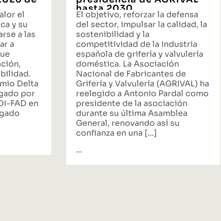
hasta 2030
alor el
El objetivo, reforzar la defensa
ca y su
del sector, impulsar la calidad, la
rse a las
sostenibilidad y la
ar a
competitividad de la industria
que
española de grifería y valvulería
ación,
doméstica. La Asociación
bilidad.
Nacional de Fabricantes de
emio Delta
Grifería y Valvulería (AGRIVAL) ha
rgado por
reelegido a Antonio Pardal como
ADI-FAD en
presidente de la asociación
egado
durante su última Asamblea
General, renovando así su
confianza en una […]
...