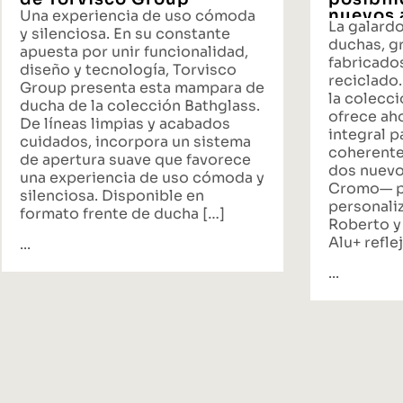
nuevos 
Una experiencia de uso cómoda
La galard
propues
y silenciosa. En su constante
duchas, gr
baño
apuesta por unir funcionalidad,
fabricado
diseño y tecnología, Torvisco
reciclado.
Group presenta esta mampara de
la colecci
ducha de la colección Bathglass.
ofrece ah
De líneas limpias y acabados
integral p
cuidados, incorpora un sistema
coherente
de apertura suave que favorece
dos nuevo
una experiencia de uso cómoda y
Cromo— p
silenciosa. Disponible en
personali
formato frente de ducha […]
Roberto y
Alu+ reflej
...
...