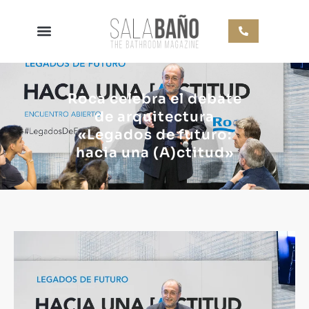
Roca celebra el debate
de arquitectura
«Legados de futuro:
hacia una (A)ctitud»