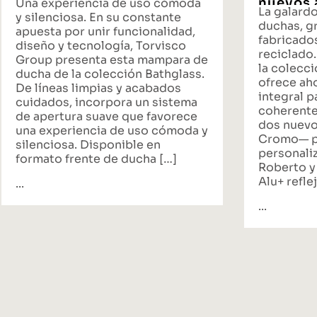
nuevos 
Una experiencia de uso cómoda
La galard
propues
y silenciosa. En su constante
duchas, gr
baño
apuesta por unir funcionalidad,
fabricado
diseño y tecnología, Torvisco
reciclado.
Group presenta esta mampara de
la colecci
ducha de la colección Bathglass.
ofrece ah
De líneas limpias y acabados
integral p
cuidados, incorpora un sistema
coherente
de apertura suave que favorece
dos nuevo
una experiencia de uso cómoda y
Cromo— p
silenciosa. Disponible en
personali
formato frente de ducha […]
Roberto y
Alu+ reflej
...
...