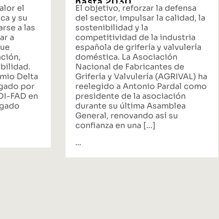
hasta 2030
alor el
El objetivo, reforzar la defensa
ca y su
del sector, impulsar la calidad, la
rse a las
sostenibilidad y la
ar a
competitividad de la industria
que
española de grifería y valvulería
ación,
doméstica. La Asociación
bilidad.
Nacional de Fabricantes de
emio Delta
Grifería y Valvulería (AGRIVAL) ha
rgado por
reelegido a Antonio Pardal como
ADI-FAD en
presidente de la asociación
egado
durante su última Asamblea
General, renovando así su
confianza en una […]
...