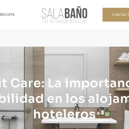
CONTAC
 REVISTA
it Care: La importanc
bilidad en los aloja
hoteleros