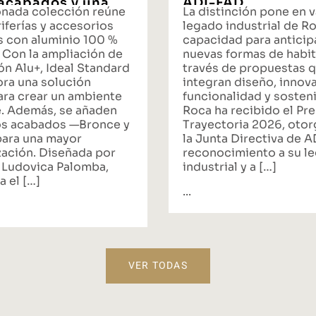
acabados y una
ADI-FAD
onada colección reúne
La distinción pone en v
ta integral de
iferías y accesorios
legado industrial de Ro
s con aluminio 100 %
capacidad para anticipa
 Con la ampliación de
nuevas formas de habit
ón Alu+, Ideal Standard
través de propuestas 
ora una solución
integran diseño, innov
ara crear un ambiente
funcionalidad y sosteni
. Además, se añaden
Roca ha recibido el Pr
s acabados —Bronce y
Trayectoria 2026, oto
ara una mayor
la Junta Directiva de 
zación. Diseñada por
reconocimiento a su l
 Ludovica Palomba,
industrial y a […]
a el […]
...
VER TODAS