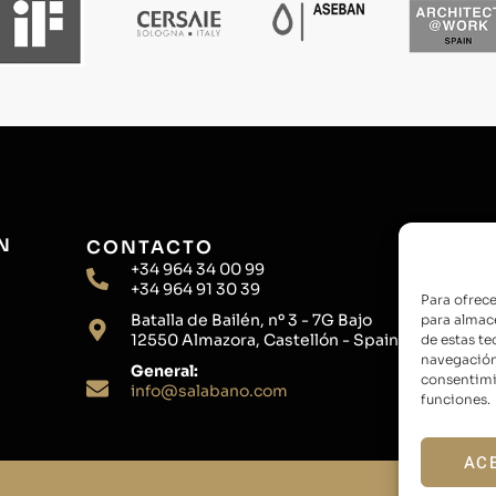
N
CONTACTO
+34 964 34 00 99
+34 964 91 30 39
Para ofrece
Batalla de Bailén, nº 3 - 7G Bajo
para almace
12550 Almazora, Castellón - Spain
de estas t
navegación 
General:
consentimie
info@salabano.com
funciones.
AC