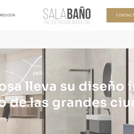
CONTAC
 REVISTA
sa lleva su diseño i
o de las grandes ci