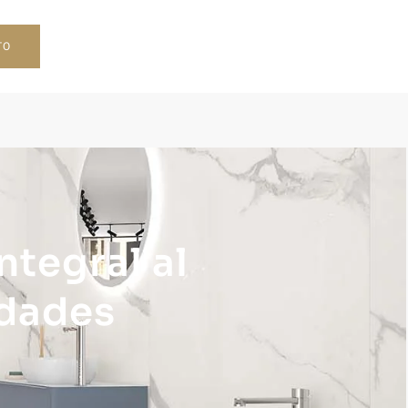
TO
ntegral al
udades