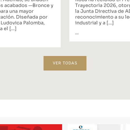
s acabados —Bronce y
Trayectoria 2026, oto
ara una mayor
la Junta Directiva de 
zación. Diseñada por
reconocimiento a su l
 Ludovica Palomba,
industrial y a […]
a el […]
...
VER TODAS