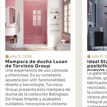
julio 31, 2026
julio 31,
Mampara de ducha Lusan
Ideal S
de Torvisco Group
posibil
nuevos 
Una experiencia de uso cómoda
La galard
propues
y silenciosa. En su constante
duchas, gr
baño
apuesta por unir funcionalidad,
fabricado
diseño y tecnología, Torvisco
reciclado.
Group presenta esta mampara de
la colecci
ducha de la colección Bathglass.
ofrece ah
De líneas limpias y acabados
integral p
cuidados, incorpora un sistema
coherente