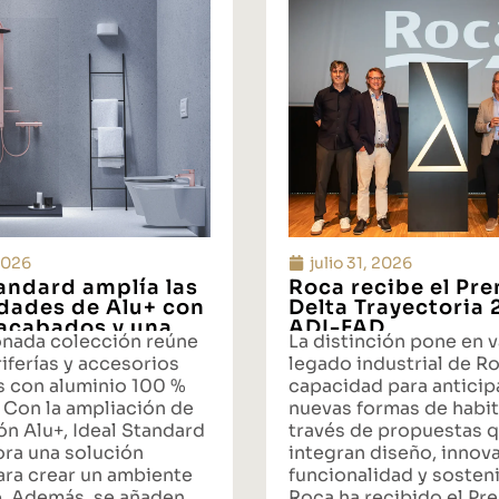
 2026
julio 31, 2026
tandard amplía las
Roca recibe el Pr
idades de Alu+ con
Delta Trayectoria
acabados y una
ADI-FAD
onada colección reúne
La distinción pone en v
ta integral de
iferías y accesorios
legado industrial de Ro
s con aluminio 100 %
capacidad para anticipa
 Con la ampliación de
nuevas formas de habit
ón Alu+, Ideal Standard
través de propuestas 
ora una solución
integran diseño, innov
ara crear un ambiente
funcionalidad y sosteni
. Además, se añaden
Roca ha recibido el Pr