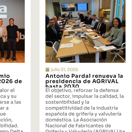
julio 31, 2026
emio
Antonio Pardal renueva la
 2026 de
presidencia de AGRIVAL
hasta 2030
alor el
El objetivo, reforzar la defensa
ca y su
del sector, impulsar la calidad, la
rse a las
sostenibilidad y la
ar a
competitividad de la industria
que
española de grifería y valvulería
ación,
doméstica. La Asociación
bilidad.
Nacional de Fabricantes de
emio Delta
Grifería y Valvulería (AGRIVAL) ha