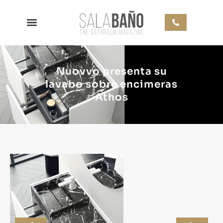
Nuovvo presenta su
lavabo sobre encimeras
Athos