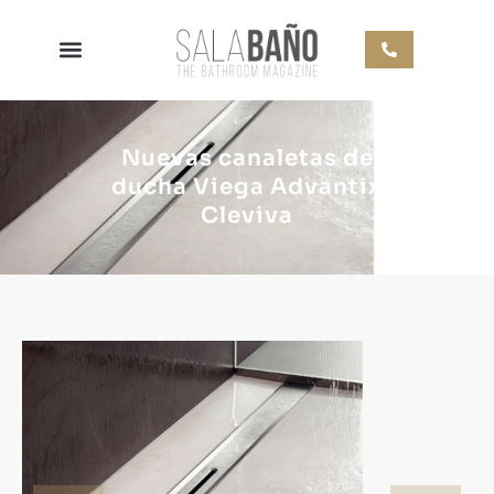
Nuevas canaletas de
ducha Viega Advantix
Cleviva