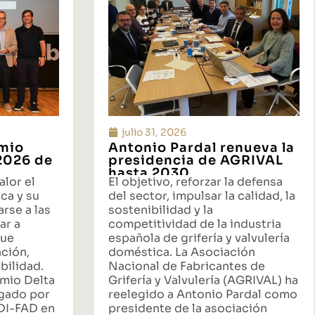
julio 31, 2026
emio
Antonio Pardal renueva la
 2026 de
presidencia de AGRIVAL
hasta 2030
alor el
El objetivo, reforzar la defensa
ca y su
del sector, impulsar la calidad, la
rse a las
sostenibilidad y la
ar a
competitividad de la industria
que
española de grifería y valvulería
ación,
doméstica. La Asociación
bilidad.
Nacional de Fabricantes de
emio Delta
Grifería y Valvulería (AGRIVAL) ha
rgado por
reelegido a Antonio Pardal como
ADI-FAD en
presidente de la asociación