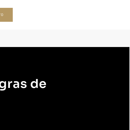
TO
gras de