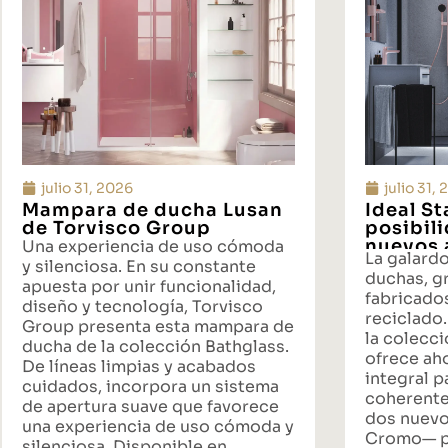
julio 31, 2026
julio 31,
Mampara de ducha Lusan
Ideal S
de Torvisco Group
posibil
nuevos 
Una experiencia de uso cómoda
La galard
propues
y silenciosa. En su constante
duchas, gr
baño
apuesta por unir funcionalidad,
fabricado
diseño y tecnología, Torvisco
reciclado.
Group presenta esta mampara de
la colecci
ducha de la colección Bathglass.
ofrece ah
De líneas limpias y acabados
integral p
cuidados, incorpora un sistema
coherente
de apertura suave que favorece
dos nuevo
una experiencia de uso cómoda y
Cromo— p
silenciosa. Disponible en