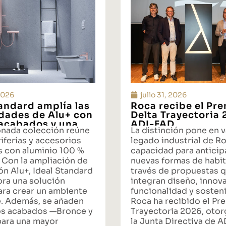
 2026
julio 31, 2026
tandard amplía las
Roca recibe el Pr
idades de Alu+ con
Delta Trayectoria
acabados y una
ADI-FAD
onada colección reúne
La distinción pone en v
ta integral de
iferías y accesorios
legado industrial de Ro
s con aluminio 100 %
capacidad para anticipa
 Con la ampliación de
nuevas formas de habit
ón Alu+, Ideal Standard
través de propuestas 
ora una solución
integran diseño, innov
ara crear un ambiente
funcionalidad y sosteni
. Además, se añaden
Roca ha recibido el Pr
s acabados —Bronce y
Trayectoria 2026, oto
ara una mayor
la Junta Directiva de 