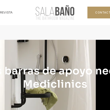
CONTAC
 REVISTA
 barras de apoyo ne
Mediclinics