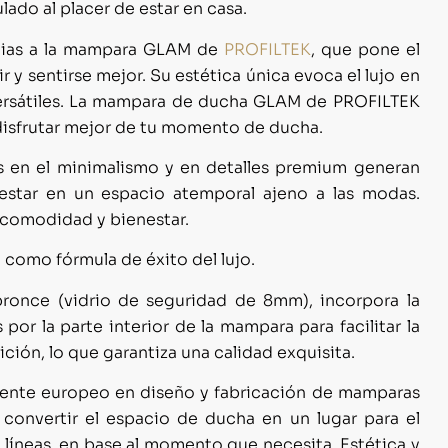
lado al placer de estar en casa.
racias a la mampara GLAM de
PROFILTEK
, que pone el
ir y sentirse mejor. Su estética única evoca el lujo en
 versátiles. La mampara de ducha GLAM de PROFILTEK
 disfrutar mejor de tu momento de ducha.
s en el minimalismo y en detalles premium generan
 estar en un espacio atemporal ajeno a las modas.
a comodidad y bienestar.
como fórmula de éxito del lujo.
bronce (vidrio de seguridad de 8mm), incorpora la
por la parte interior de la mampara para facilitar la
ión, lo que garantiza una calidad exquisita.
rente europeo en diseño y fabricación de mamparas
 convertir el espacio de ducha en un lugar para el
 líneas, en base al momento que necesita. Estética y