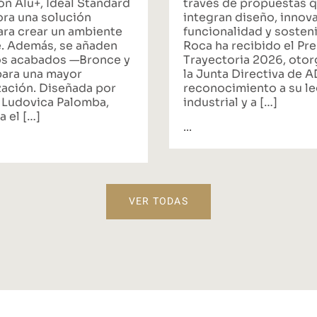
ón Alu+, Ideal Standard
través de propuestas 
ora una solución
integran diseño, innov
ara crear un ambiente
funcionalidad y sosteni
. Además, se añaden
Roca ha recibido el Pr
s acabados —Bronce y
Trayectoria 2026, oto
ara una mayor
la Junta Directiva de 
zación. Diseñada por
reconocimiento a su l
 Ludovica Palomba,
industrial y a […]
a el […]
...
VER TODAS