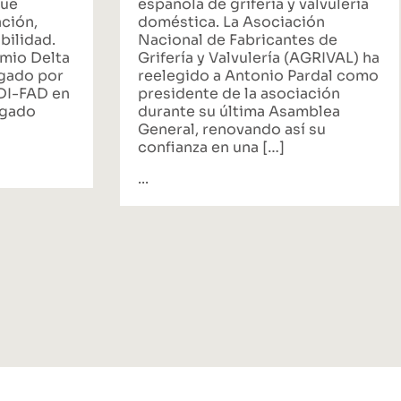
que
española de grifería y valvulería
ación,
doméstica. La Asociación
bilidad.
Nacional de Fabricantes de
emio Delta
Grifería y Valvulería (AGRIVAL) ha
rgado por
reelegido a Antonio Pardal como
ADI-FAD en
presidente de la asociación
egado
durante su última Asamblea
General, renovando así su
confianza en una […]
...