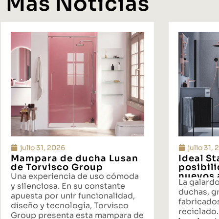
Más Noticias
julio 31, 2026
julio 31,
Mampara de ducha Lusan
Ideal S
de Torvisco Group
posibil
nuevos 
Una experiencia de uso cómoda
La galard
propues
y silenciosa. En su constante
duchas, gr
baño
apuesta por unir funcionalidad,
fabricado
diseño y tecnología, Torvisco
reciclado.
Group presenta esta mampara de