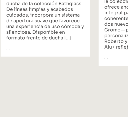
la colecci
ducha de la colección Bathglass.
ofrece ah
De líneas limpias y acabados
integral p
cuidados, incorpora un sistema
coherente
de apertura suave que favorece
dos nuevo
una experiencia de uso cómoda y
Cromo— p
silenciosa. Disponible en
personali
formato frente de ducha […]
Roberto y
Alu+ reflej
...
...