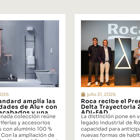
 2026
julio 31, 2026
tandard amplía las
Roca recibe el Pr
idades de Alu+ con
Delta Trayectoria
acabados y una
ADI-FAD
onada colección reúne
La distinción pone en v
ta integral de
iferías y accesorios
legado industrial de Ro
s con aluminio 100 %
capacidad para anticipa
 Con la ampliación de
nuevas formas de habit