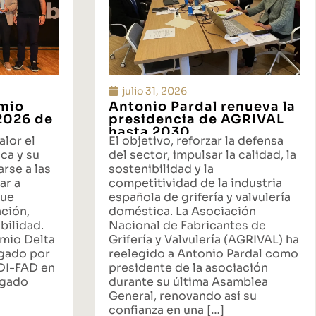
julio 31, 2026
emio
Antonio Pardal renueva la
 2026 de
presidencia de AGRIVAL
hasta 2030
alor el
El objetivo, reforzar la defensa
ca y su
del sector, impulsar la calidad, la
rse a las
sostenibilidad y la
ar a
competitividad de la industria
que
española de grifería y valvulería
ación,
doméstica. La Asociación
bilidad.
Nacional de Fabricantes de
emio Delta
Grifería y Valvulería (AGRIVAL) ha
rgado por
reelegido a Antonio Pardal como
ADI-FAD en
presidente de la asociación
egado
durante su última Asamblea
General, renovando así su
confianza en una […]