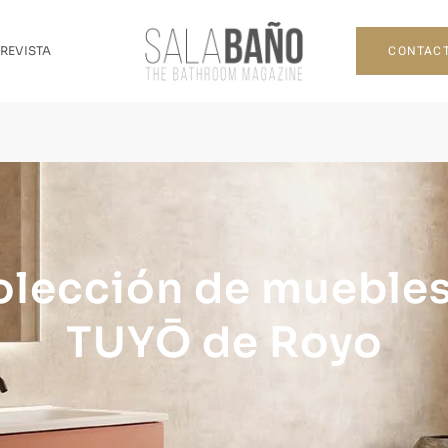
CONTAC
 REVISTA
olección de muebles
TUYŌ de Royo