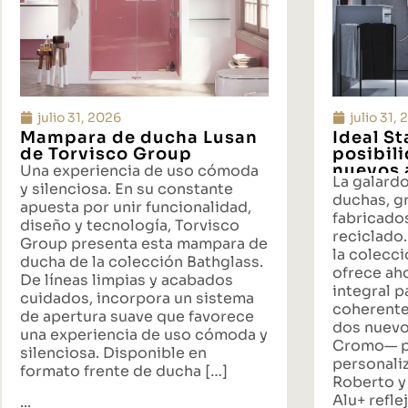
julio 31, 2026
julio 31,
Mampara de ducha Lusan
Ideal S
de Torvisco Group
posibil
nuevos 
Una experiencia de uso cómoda
La galard
propues
y silenciosa. En su constante
duchas, gr
baño
apuesta por unir funcionalidad,
fabricado
diseño y tecnología, Torvisco
reciclado.
Group presenta esta mampara de
la colecci
ducha de la colección Bathglass.
ofrece ah
De líneas limpias y acabados
integral p
cuidados, incorpora un sistema
coherente
de apertura suave que favorece
dos nuevo
una experiencia de uso cómoda y
Cromo— p
silenciosa. Disponible en
personali
formato frente de ducha […]
Roberto y
Alu+ reflej
...