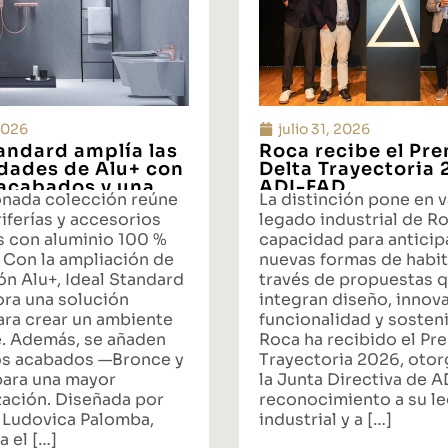
 2026
julio 31, 2026
tandard amplía las
Roca recibe el Pr
idades de Alu+ con
Delta Trayectoria
acabados y una
ADI-FAD
onada colección reúne
La distinción pone en v
ta integral de
iferías y accesorios
legado industrial de Ro
s con aluminio 100 %
capacidad para anticipa
 Con la ampliación de
nuevas formas de habit
ón Alu+, Ideal Standard
través de propuestas 
ora una solución
integran diseño, innov
ara crear un ambiente
funcionalidad y sosteni
. Además, se añaden
Roca ha recibido el Pr
s acabados —Bronce y
Trayectoria 2026, oto
ara una mayor
la Junta Directiva de 
zación. Diseñada por
reconocimiento a su l
 Ludovica Palomba,
industrial y a […]
a el […]