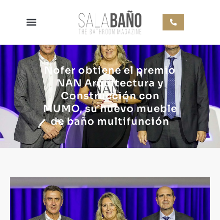
Nofer obtiene el premio
NAN Arquitectura y
Construcción con
MUMO, su nuevo mueble
de baño multifunción