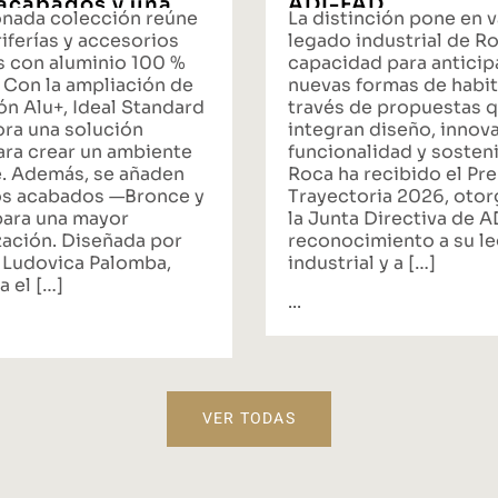
acabados y una
ADI-FAD
onada colección reúne
La distinción pone en v
ta integral de
iferías y accesorios
legado industrial de Ro
s con aluminio 100 %
capacidad para anticipa
 Con la ampliación de
nuevas formas de habit
ón Alu+, Ideal Standard
través de propuestas 
ora una solución
integran diseño, innov
ara crear un ambiente
funcionalidad y sosteni
. Además, se añaden
Roca ha recibido el Pr
s acabados —Bronce y
Trayectoria 2026, oto
ara una mayor
la Junta Directiva de 
zación. Diseñada por
reconocimiento a su l
 Ludovica Palomba,
industrial y a […]
a el […]
...
VER TODAS