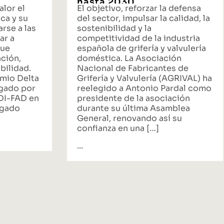
hasta 2030
alor el
El objetivo, reforzar la defensa
ca y su
del sector, impulsar la calidad, la
rse a las
sostenibilidad y la
ar a
competitividad de la industria
que
española de grifería y valvulería
ación,
doméstica. La Asociación
bilidad.
Nacional de Fabricantes de
emio Delta
Grifería y Valvulería (AGRIVAL) ha
rgado por
reelegido a Antonio Pardal como
ADI-FAD en
presidente de la asociación
egado
durante su última Asamblea
General, renovando así su
confianza en una […]
...