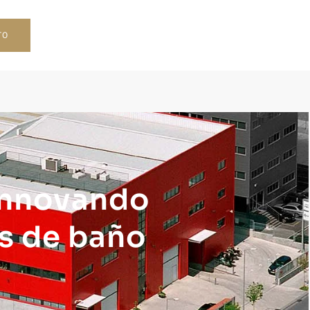
TO
 innovando
s de baño