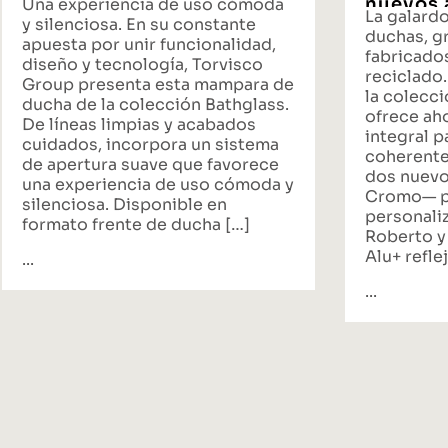
nuevos 
Una experiencia de uso cómoda
La galard
propues
y silenciosa. En su constante
duchas, gr
baño
apuesta por unir funcionalidad,
fabricado
diseño y tecnología, Torvisco
reciclado.
Group presenta esta mampara de
la colecci
ducha de la colección Bathglass.
ofrece ah
De líneas limpias y acabados
integral p
cuidados, incorpora un sistema
coherente
de apertura suave que favorece
dos nuevo
una experiencia de uso cómoda y
Cromo— p
silenciosa. Disponible en
personali
formato frente de ducha […]
Roberto y
Alu+ reflej
...
...