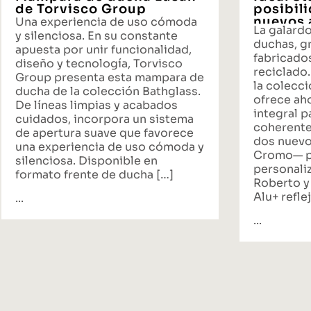
de Torvisco Group
posibil
nuevos 
Una experiencia de uso cómoda
La galard
propues
y silenciosa. En su constante
duchas, gr
baño
apuesta por unir funcionalidad,
fabricado
diseño y tecnología, Torvisco
reciclado.
Group presenta esta mampara de
la colecci
ducha de la colección Bathglass.
ofrece ah
De líneas limpias y acabados
integral p
cuidados, incorpora un sistema
coherente
de apertura suave que favorece
dos nuevo
una experiencia de uso cómoda y
Cromo— p
silenciosa. Disponible en
personali
formato frente de ducha […]
Roberto y
Alu+ reflej
...
...