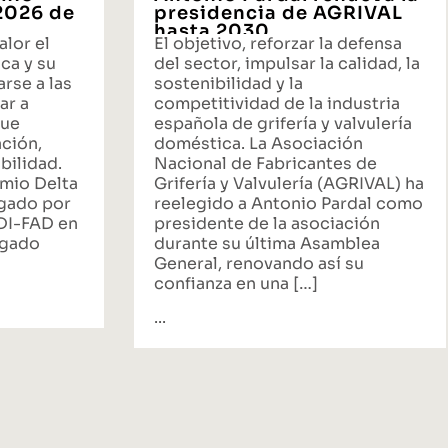
 2026 de
presidencia de AGRIVAL
hasta 2030
alor el
El objetivo, reforzar la defensa
ca y su
del sector, impulsar la calidad, la
rse a las
sostenibilidad y la
ar a
competitividad de la industria
que
española de grifería y valvulería
ación,
doméstica. La Asociación
bilidad.
Nacional de Fabricantes de
emio Delta
Grifería y Valvulería (AGRIVAL) ha
rgado por
reelegido a Antonio Pardal como
ADI-FAD en
presidente de la asociación
egado
durante su última Asamblea
General, renovando así su
confianza en una […]
...