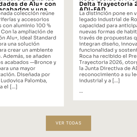
idades de Alu+ con
Delta Trayectoria
acabados y una
ADI-FAD
onada colección reúne
La distinción pone en v
ta integral de
iferías y accesorios
legado industrial de Ro
s con aluminio 100 %
capacidad para anticipa
 Con la ampliación de
nuevas formas de habit
ón Alu+, Ideal Standard
través de propuestas 
ora una solución
integran diseño, innov
ara crear un ambiente
funcionalidad y sosteni
. Además, se añaden
Roca ha recibido el Pr
s acabados —Bronce y
Trayectoria 2026, oto
ara una mayor
la Junta Directiva de 
zación. Diseñada por
reconocimiento a su l
 Ludovica Palomba,
industrial y a […]
a el […]
...
VER TODAS