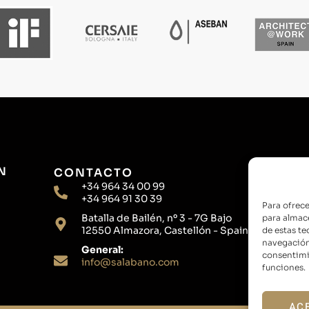
N
CONTACTO
+34 964 34 00 99
+34 964 91 30 39
Para ofrece
Batalla de Bailén, nº 3 - 7G Bajo
para almace
12550 Almazora, Castellón - Spain
de estas t
navegación 
General:
consentimie
info@salabano.com
funciones.
AC