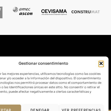
SUSCRÍBETE A NUESTRA
Gestionar consentimiento
NEWSLETTER
r las mejores experiencias, utilizamos tecnologías como las cookies
nar y/o acceder a la información del dispositivo. El consentimiento
ecnologías nos permitirá procesar datos como el comportamiento de
o las identificaciones únicas en este sitio. No consentir o retirar el
ENVIAR
nto, puede afectar negativamente a ciertas características y
EPTAR
DENEGAR
VER PREFERENCIAS