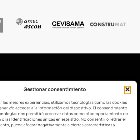
SUSCRÍBETE A NUESTRA
Gestionar consentimiento
NEWSLETTER
r las mejores experiencias, utilizamos tecnologías como las cookies
nar y/o acceder a la información del dispositivo. El consentimiento
ecnologías nos permitirá procesar datos como el comportamiento de
o las identificaciones únicas en este sitio. No consentir o retirar el
ENVIAR
nto, puede afectar negativamente a ciertas características y