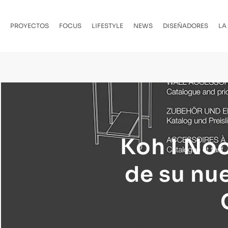
PROYECTOS
FOCUS
LIFESTYLE
NEWS
DISEÑADORES
LA
Koh I No
de su nu