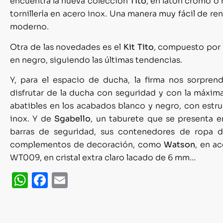
encuentra la nueva colección
Tito
, en latón cromo o 
tornillería en acero inox. Una manera muy fácil de re
moderno.
Otra de las novedades es el
Kit Tito
, compuesto por 
en negro, siguiendo las últimas tendencias.
Y, para el espacio de ducha, la firma nos sorpre
disfrutar de la ducha con seguridad y con la máxi
abatibles en los acabados blanco y negro, con estruct
inox. Y de
Sgabello
, un taburete que se presenta 
barras de seguridad, sus contenedores de ropa de
complementos de decoración, como
Watson
, en a
WT009, en cristal extra claro lacado de 6 mm…
WhatsApp
Facebook
Email