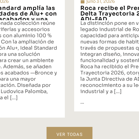
 2026
julio 31, 2026
tandard amplía las
Roca recibe el Pr
idades de Alu+ con
Delta Trayectoria
acabados y una
ADI-FAD
onada colección reúne
La distinción pone en v
ta integral de
iferías y accesorios
legado industrial de Ro
s con aluminio 100 %
capacidad para anticipa
 Con la ampliación de
nuevas formas de habit
ón Alu+, Ideal Standard
través de propuestas 
ora una solución
integran diseño, innov
ara crear un ambiente
funcionalidad y sosteni
. Además, se añaden
Roca ha recibido el Pr
s acabados —Bronce y
Trayectoria 2026, oto
ara una mayor
la Junta Directiva de 
zación. Diseñada por
reconocimiento a su l
 Ludovica Palomba,
industrial y a […]
a el […]
...
VER TODAS