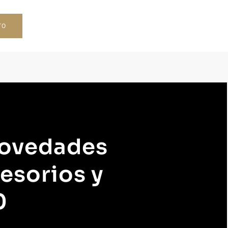
TO
novedades
esorios y
0