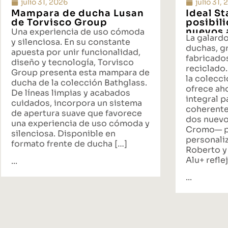
julio 31, 2026
julio 31,
Mampara de ducha Lusan
Ideal S
de Torvisco Group
posibil
nuevos 
Una experiencia de uso cómoda
La galard
propues
y silenciosa. En su constante
duchas, gr
baño
apuesta por unir funcionalidad,
fabricado
diseño y tecnología, Torvisco
reciclado.
Group presenta esta mampara de
la colecci
ducha de la colección Bathglass.
ofrece ah
De líneas limpias y acabados
integral p
cuidados, incorpora un sistema
coherente
de apertura suave que favorece
dos nuevo
una experiencia de uso cómoda y
Cromo— p
silenciosa. Disponible en
personali
formato frente de ducha […]
Roberto y
Alu+ reflej
...
...