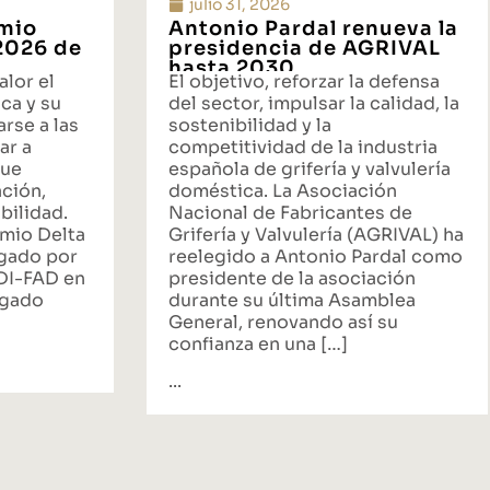
julio 31, 2026
emio
Antonio Pardal renueva la
 2026 de
presidencia de AGRIVAL
hasta 2030
alor el
El objetivo, reforzar la defensa
ca y su
del sector, impulsar la calidad, la
rse a las
sostenibilidad y la
ar a
competitividad de la industria
que
española de grifería y valvulería
ación,
doméstica. La Asociación
bilidad.
Nacional de Fabricantes de
emio Delta
Grifería y Valvulería (AGRIVAL) ha
rgado por
reelegido a Antonio Pardal como
ADI-FAD en
presidente de la asociación
egado
durante su última Asamblea
General, renovando así su
confianza en una […]
...