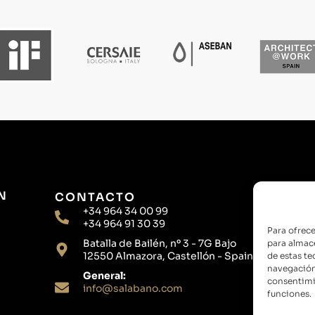
N
CONTACTO
+34 964 34 00 99
+34 964 91 30 39
Para ofrece
Batalla de Bailén, nº 3 - 7G Bajo
para almace
12550 Almazora, Castellón - Spain
de estas t
navegación 
General:
consentimie
info@salabano.com
funciones.