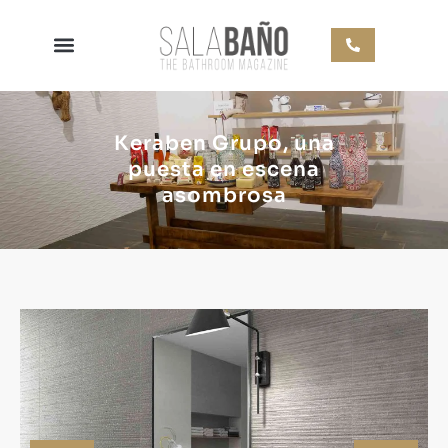
Keraben Grupo, una
puesta en escena
asombrosa