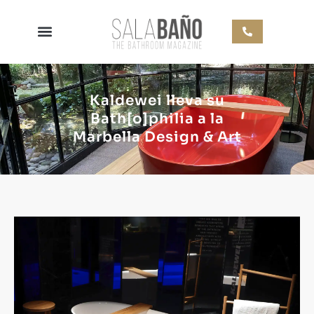
Kaldewei lleva su
Bath[o]philia a la
Marbella Design & Art