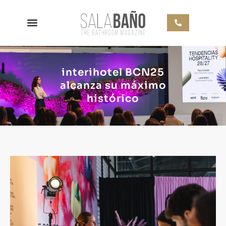
interihotel BCN25
alcanza su máximo
histórico