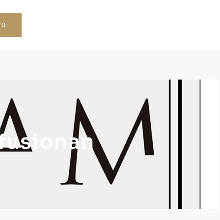
TO
fusionan