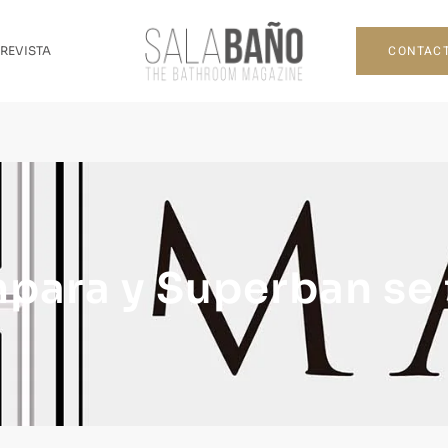
CONTAC
 REVISTA
para y Superban se 