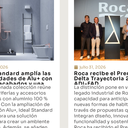
 2026
julio 31, 2026
tandard amplía las
Roca recibe el Pr
idades de Alu+ con
Delta Trayectoria
acabados y una
ADI-FAD
onada colección reúne
La distinción pone en v
ta integral de
iferías y accesorios
legado industrial de Ro
s con aluminio 100 %
capacidad para anticipa
 Con la ampliación de
nuevas formas de habit
ón Alu+, Ideal Standard
través de propuestas 
ora una solución
integran diseño, innov
ara crear un ambiente
funcionalidad y sosteni
. Además, se añaden
Roca ha recibido el Pr