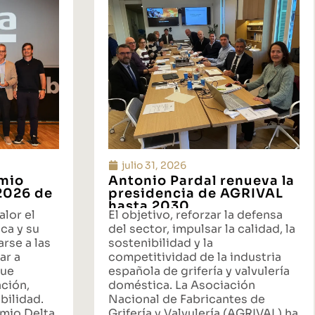
julio 31, 2026
emio
Antonio Pardal renueva la
 2026 de
presidencia de AGRIVAL
hasta 2030
alor el
El objetivo, reforzar la defensa
ca y su
del sector, impulsar la calidad, la
rse a las
sostenibilidad y la
ar a
competitividad de la industria
que
española de grifería y valvulería
ación,
doméstica. La Asociación
bilidad.
Nacional de Fabricantes de
emio Delta
Grifería y Valvulería (AGRIVAL) ha