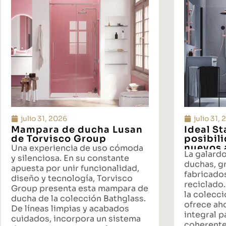
julio 31, 2026
julio 31,
Mampara de ducha Lusan
Ideal S
de Torvisco Group
posibil
nuevos 
Una experiencia de uso cómoda
La galard
propues
y silenciosa. En su constante
duchas, gr
baño
apuesta por unir funcionalidad,
fabricado
diseño y tecnología, Torvisco
reciclado.
Group presenta esta mampara de
la colecci
ducha de la colección Bathglass.
ofrece ah
De líneas limpias y acabados
integral p
cuidados, incorpora un sistema
coherente