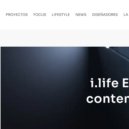
PROYECTOS
FOCUS
LIFESTYLE
NEWS
DISEÑADORES
LA
i.life
conte