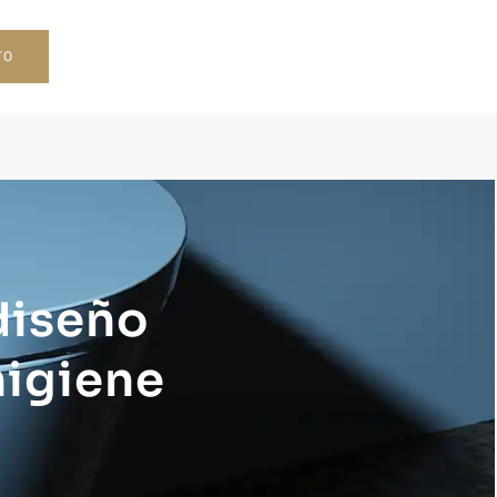
TO
 diseño
igiene