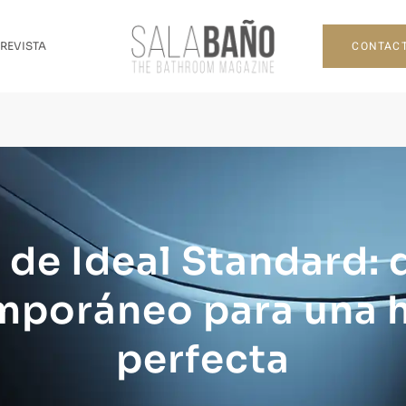
CONTAC
 REVISTA
 E de Ideal Standard:
mporáneo para una h
perfecta