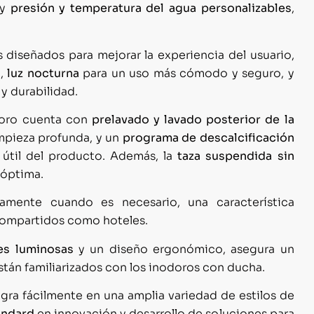
y
presión y temperatura del agua personalizables
,
diseñados para mejorar la experiencia del usuario,
e,
luz
nocturna
para un uso más cómodo y seguro, y
 y durabilidad.
odoro cuenta con
prelavado y lavado posterior de la
mpieza profunda, y un
programa de descalcificación
 útil del producto. Además, la
taza suspendida sin
 óptima.
amente cuando es necesario, una característica
 compartidos como hoteles.
es luminosas
y un diseño ergonómico, asegura un
están familiarizados con los inodoros con ducha.
egra fácilmente en una amplia variedad de estilos de
tandard
en innovación y desarrollo de soluciones para