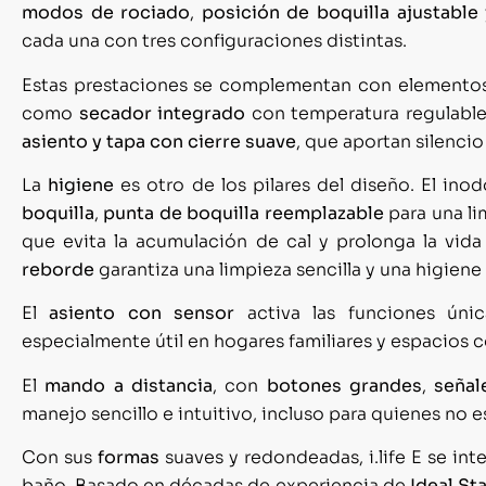
modos de rociado
,
posición de boquilla ajustable
cada una con tres configuraciones distintas.
Estas prestaciones se complementan con elementos 
como
secador
integrado
con temperatura regulabl
asiento y tapa con cierre suave
, que aportan silencio
La
higiene
es otro de los pilares del diseño. El in
boquilla
,
punta de boquilla reemplazable
para una li
que evita la acumulación de cal y prolonga la vida
reborde
garantiza una limpieza sencilla y una higiene
El
asiento con sensor
activa las funciones únic
especialmente útil en hogares familiares y espacios
El
mando a distancia
, con
botones grandes
,
señal
manejo sencillo e intuitivo, incluso para quienes no 
Con sus
formas
suaves y redondeadas, i.life E se int
baño. Basado en décadas de experiencia de
Ideal S