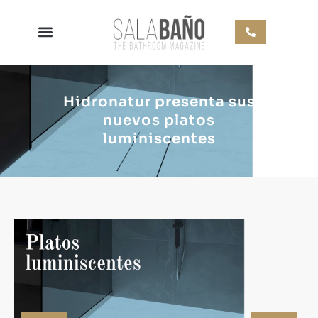
Hidronatur presenta sus
nuevos platos
luminiscentes