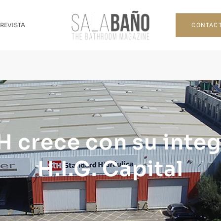
CONTAC
 REVISTA
H crece con su integ
H.I.G. Capital