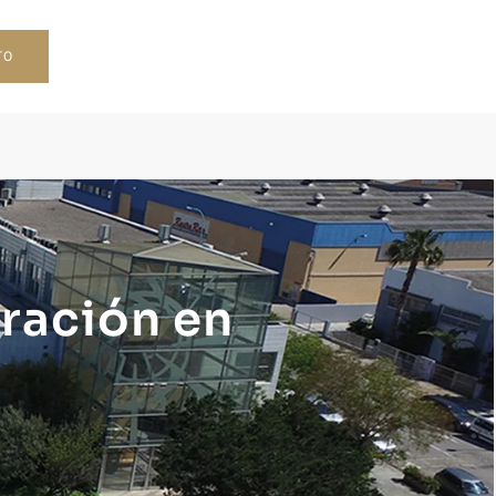
TO
ración en