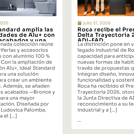
 2026
julio 31, 2026
tandard amplía las
Roca recibe el Pr
idades de Alu+ con
Delta Trayectoria
acabados y una
ADI-FAD
onada colección reúne
La distinción pone en v
ta integral de
iferías y accesorios
legado industrial de Ro
s con aluminio 100 %
capacidad para anticipa
 Con la ampliación de
nuevas formas de habit
ón Alu+, Ideal Standard
través de propuestas 
ora una solución
integran diseño, innov
ara crear un ambiente
funcionalidad y sosteni
. Además, se añaden
Roca ha recibido el Pr
s acabados —Bronce y
Trayectoria 2026, oto
ara una mayor
la Junta Directiva de 
zación. Diseñada por
reconocimiento a su l
 Ludovica Palomba,
industrial y a […]
a el […]
...