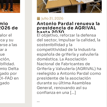
julio 31, 2026
emio
Antonio Pardal renueva la
 2026 de
presidencia de AGRIVAL
hasta 2030
alor el
El objetivo, reforzar la defensa
ca y su
del sector, impulsar la calidad, la
rse a las
sostenibilidad y la
ar a
competitividad de la industria
que
española de grifería y valvulería
ación,
doméstica. La Asociación
bilidad.
Nacional de Fabricantes de
emio Delta
Grifería y Valvulería (AGRIVAL) ha
rgado por
reelegido a Antonio Pardal como
ADI-FAD en
presidente de la asociación
egado
durante su última Asamblea
General, renovando así su
confianza en una […]
...