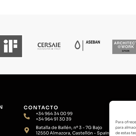
N
CONTACTO
+34 964 34 00 99
+34 964 91 30 39
Para ofrece
Batalla de Bailén, nº 3 - 7G Bajo
para almace
12550 Almazora, Castellón - Spain
de estas t