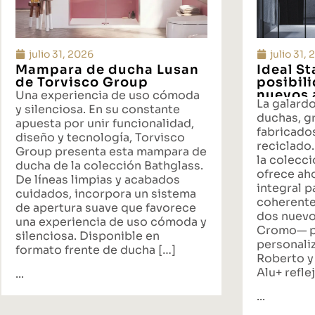
julio 31, 2026
julio 31,
Mampara de ducha Lusan
Ideal S
de Torvisco Group
posibil
nuevos 
Una experiencia de uso cómoda
La galard
propues
y silenciosa. En su constante
duchas, gr
baño
apuesta por unir funcionalidad,
fabricado
diseño y tecnología, Torvisco
reciclado.
Group presenta esta mampara de
la colecci
ducha de la colección Bathglass.
ofrece ah
De líneas limpias y acabados
integral p
cuidados, incorpora un sistema
coherente
de apertura suave que favorece
dos nuevo
una experiencia de uso cómoda y
Cromo— p
silenciosa. Disponible en
personali
formato frente de ducha […]
Roberto y
Alu+ reflej
...
...