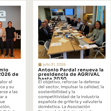
julio 31, 2026
emio
Antonio Pardal renueva la
 2026 de
presidencia de AGRIVAL
hasta 2030
alor el
El objetivo, reforzar la defensa
ca y su
del sector, impulsar la calidad, la
rse a las
sostenibilidad y la
ar a
competitividad de la industria
que
española de grifería y valvulería
ación,
doméstica. La Asociación