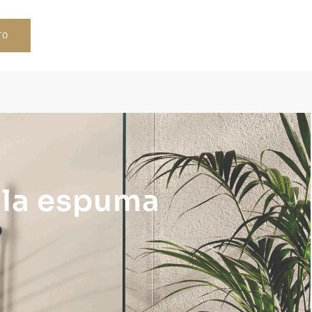
TO
 la espuma