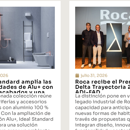
 2026
julio 31, 2026
tandard amplía las
Roca recibe el Pr
idades de Alu+ con
Delta Trayectoria
acabados y una
ADI-FAD
onada colección reúne
La distinción pone en v
ta integral de
iferías y accesorios
legado industrial de Ro
s con aluminio 100 %
capacidad para anticipa
 Con la ampliación de
nuevas formas de habit
ón Alu+, Ideal Standard
través de propuestas 
ora una solución
integran diseño, innov