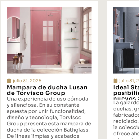
julio 31, 2026
julio 31,
Mampara de ducha Lusan
Ideal S
de Torvisco Group
posibil
nuevos 
Una experiencia de uso cómoda
La galard
propues
y silenciosa. En su constante
duchas, gr
baño
apuesta por unir funcionalidad,
fabricado
diseño y tecnología, Torvisco
reciclado.
Group presenta esta mampara de
la colecci
ducha de la colección Bathglass.
ofrece ah
De líneas limpias y acabados