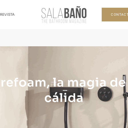
CONTAC
 REVISTA
efoam, la magia de
cálida