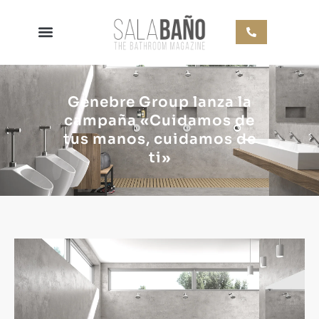
Genebre Group lanza la
campaña «Cuidamos de
tus manos, cuidamos de
ti»