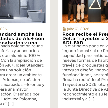
 2026
julio 31, 2026
tandard amplía las
Roca recibe el Pr
idades de Alu+ con
Delta Trayectoria
acabados y una
ADI-FAD
onada colección reúne
La distinción pone en v
ta integral de
iferías y accesorios
legado industrial de Ro
s con aluminio 100 %
capacidad para anticipa
 Con la ampliación de
nuevas formas de habit
ón Alu+, Ideal Standard
través de propuestas 
ora una solución
integran diseño, innov
ara crear un ambiente
funcionalidad y sosteni
. Además, se añaden
Roca ha recibido el Pr
s acabados —Bronce y
Trayectoria 2026, oto
ara una mayor
la Junta Directiva de 
zación. Diseñada por
reconocimiento a su l
 Ludovica Palomba,
industrial y a […]
a el […]
...