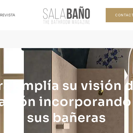
CONTAC
 REVISTA
ra amplía su visión d
ación incorporando 
sus bañeras