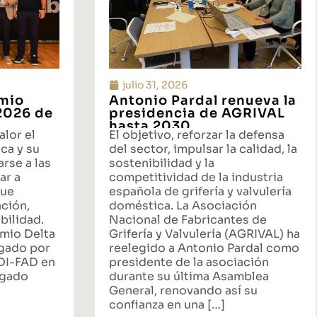
julio 31, 2026
emio
Antonio Pardal renueva la
 2026 de
presidencia de AGRIVAL
hasta 2030
alor el
El objetivo, reforzar la defensa
ca y su
del sector, impulsar la calidad, la
rse a las
sostenibilidad y la
ar a
competitividad de la industria
que
española de grifería y valvulería
ación,
doméstica. La Asociación
bilidad.
Nacional de Fabricantes de
emio Delta
Grifería y Valvulería (AGRIVAL) ha
rgado por
reelegido a Antonio Pardal como
ADI-FAD en
presidente de la asociación
egado
durante su última Asamblea
General, renovando así su
confianza en una […]