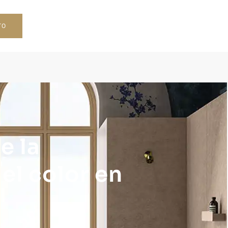
TO
e la
el color en