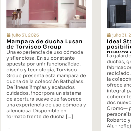
julio 31, 2026
julio 31,
Mampara de ducha Lusan
Ideal S
de Torvisco Group
posibil
nuevos 
Una experiencia de uso cómoda
La galard
propues
y silenciosa. En su constante
duchas, gr
baño
apuesta por unir funcionalidad,
fabricado
diseño y tecnología, Torvisco
reciclado.
Group presenta esta mampara de
la colecci
ducha de la colección Bathglass.
ofrece ah
De líneas limpias y acabados
integral p
cuidados, incorpora un sistema
coherente
de apertura suave que favorece
dos nuevo
una experiencia de uso cómoda y
Cromo— p
silenciosa. Disponible en
personali
formato frente de ducha […]
Roberto y
Alu+ reflej
...