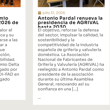
julio 31, 2026
emio
Antonio Pardal renueva la
 2026 de
presidencia de AGRIVAL
hasta 2030
alor el
El objetivo, reforzar la defensa
ca y su
del sector, impulsar la calidad, la
rse a las
sostenibilidad y la
ar a
competitividad de la industria
que
española de grifería y valvulería
ación,
doméstica. La Asociación
bilidad.
Nacional de Fabricantes de
emio Delta
Grifería y Valvulería (AGRIVAL) ha
rgado por
reelegido a Antonio Pardal como
ADI-FAD en
presidente de la asociación
egado
durante su última Asamblea
General, renovando así su
confianza en una […]
...