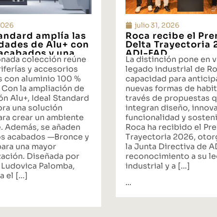
 2026
julio 31, 2026
tandard amplía las
Roca recibe el Pr
idades de Alu+ con
Delta Trayectoria
acabados y una
ADI-FAD
onada colección reúne
La distinción pone en v
ta integral de
iferías y accesorios
legado industrial de Ro
s con aluminio 100 %
capacidad para anticipa
 Con la ampliación de
nuevas formas de habit
ón Alu+, Ideal Standard
través de propuestas 
ora una solución
integran diseño, innov
ara crear un ambiente
funcionalidad y sosteni
. Además, se añaden
Roca ha recibido el Pr
s acabados —Bronce y
Trayectoria 2026, oto
ara una mayor
la Junta Directiva de 
zación. Diseñada por
reconocimiento a su l
 Ludovica Palomba,
industrial y a […]
a el […]
...