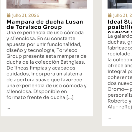
julio 31, 2026
julio 31,
Mampara de ducha Lusan
Ideal S
de Torvisco Group
posibil
nuevos 
Una experiencia de uso cómoda
La galard
propues
y silenciosa. En su constante
duchas, gr
baño
apuesta por unir funcionalidad,
fabricado
diseño y tecnología, Torvisco
reciclado.
Group presenta esta mampara de
la colecci
ducha de la colección Bathglass.
ofrece ah
De líneas limpias y acabados
integral p
cuidados, incorpora un sistema
coherente
de apertura suave que favorece
dos nuevo
una experiencia de uso cómoda y
Cromo— p
silenciosa. Disponible en
personali
formato frente de ducha […]
Roberto y
Alu+ reflej
...
...