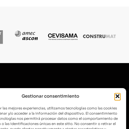
SUSCRÍBETE A NUESTRA
Gestionar consentimiento
NEWSLETTER
r las mejores experiencias, utilizamos tecnologías como las cookies
nar y/o acceder a la información del dispositivo. El consentimiento
ecnologías nos permitirá procesar datos como el comportamiento de
o las identificaciones únicas en este sitio. No consentir o retirar el
ENVIAR
nto, puede afectar negativamente a ciertas características y