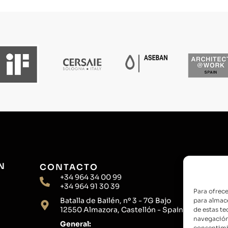
N
CONTACTO
+34 964 34 00 99
+34 964 91 30 39
Para ofrece
Batalla de Bailén, nº 3 - 7G Bajo
para almace
12550 Almazora, Castellón - Spain
de estas t
navegación 
General:
consentimie