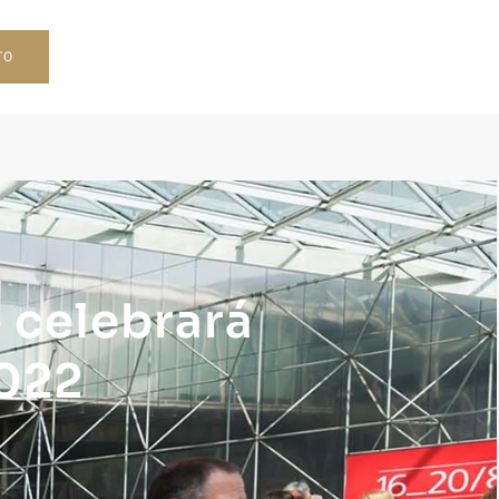
TO
e celebrará
2022