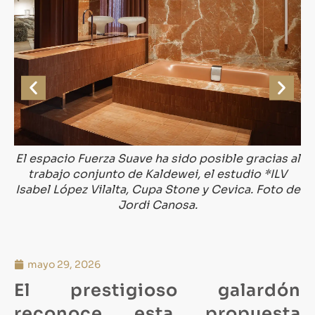
lta
El espacio Fuerza Suave ha sido posible gracias al
Lo
.
trabajo conjunto de Kaldewei, el estudio *ILV
Isabel López Vilalta, Cupa Stone y Cevica. Foto de
Jordi Canosa.
mayo 29, 2026
El prestigioso galardón
reconoce esta propuesta