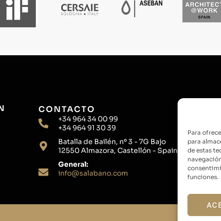
N
CONTACTO
+34 964 34 00 99
+34 964 91 30 39
Para ofrece
Batalla de Bailén, nº 3 - 7G Bajo
para almace
12550 Almazora, Castellón - Spain
de estas t
navegación 
General:
consentimie
info@salabano.com
funciones.
AC