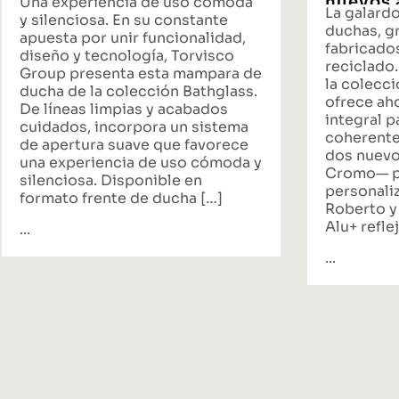
nuevos 
Una experiencia de uso cómoda
La galard
propues
y silenciosa. En su constante
duchas, gr
baño
apuesta por unir funcionalidad,
fabricado
diseño y tecnología, Torvisco
reciclado.
Group presenta esta mampara de
la colecci
ducha de la colección Bathglass.
ofrece ah
De líneas limpias y acabados
integral p
cuidados, incorpora un sistema
coherente
de apertura suave que favorece
dos nuevo
una experiencia de uso cómoda y
Cromo— p
silenciosa. Disponible en
personali
formato frente de ducha […]
Roberto y
Alu+ reflej
...
...