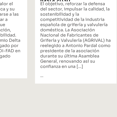
hasta 2030
alor el
El objetivo, reforzar la defensa
ca y su
del sector, impulsar la calidad, la
rse a las
sostenibilidad y la
ar a
competitividad de la industria
que
española de grifería y valvulería
ación,
doméstica. La Asociación
bilidad.
Nacional de Fabricantes de
emio Delta
Grifería y Valvulería (AGRIVAL) ha
rgado por
reelegido a Antonio Pardal como
ADI-FAD en
presidente de la asociación
egado
durante su última Asamblea
General, renovando así su
confianza en una […]
...