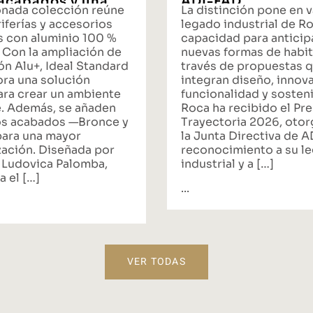
acabados y una
ADI-FAD
onada colección reúne
La distinción pone en v
ta integral de
iferías y accesorios
legado industrial de Ro
s con aluminio 100 %
capacidad para anticipa
 Con la ampliación de
nuevas formas de habit
ón Alu+, Ideal Standard
través de propuestas 
ora una solución
integran diseño, innov
ara crear un ambiente
funcionalidad y sosteni
. Además, se añaden
Roca ha recibido el Pr
s acabados —Bronce y
Trayectoria 2026, oto
ara una mayor
la Junta Directiva de 
zación. Diseñada por
reconocimiento a su l
 Ludovica Palomba,
industrial y a […]
a el […]
...
VER TODAS