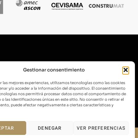
SUSCRÍBETE A NUESTRA
Gestionar consentimiento
NEWSLETTER
r las mejores experiencias, utilizamos tecnologías como las cookies
nar y/o acceder a la información del dispositivo. El consentimiento
ecnologías nos permitirá procesar datos como el comportamiento de
o las identificaciones únicas en este sitio. No consentir o retirar el
ENVIAR
nto, puede afectar negativamente a ciertas características y
EPTAR
DENEGAR
VER PREFERENCIAS