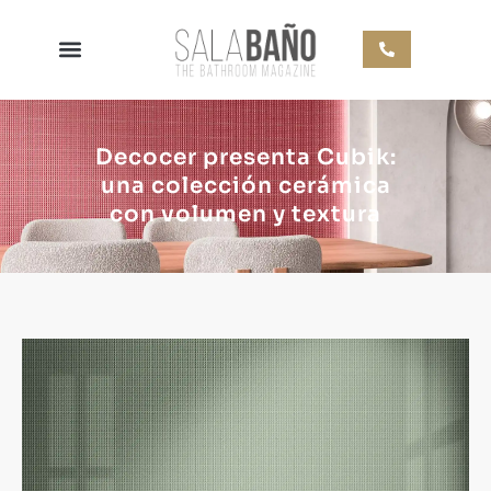
Decocer presenta Cubik:
una colección cerámica
con volumen y textura