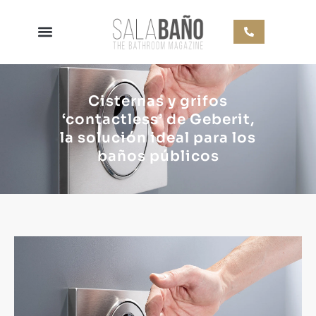
Cisternas y grifos
‘contactless’ de Geberit,
la solución ideal para los
baños públicos