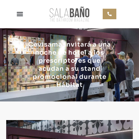
Cevisama invitará a una
noche de hotel a los
prescriptores que
acudan a su stand
promocional durante
Hábitat