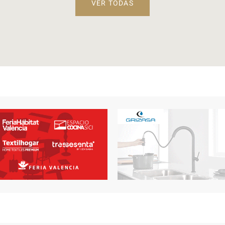
N
CONTACTO
+34 964 34 00 99
+34 964 91 30 39
Batalla de Bailén, nº 3 - 7G Bajo
12550 Almazora, Castellón - Spain
General:
info@salabano.com