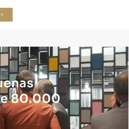
TO
uenas
de 80.000