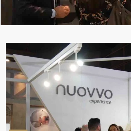
febrero 28, 2017
Cevisama
ha cerrado sus puertas tras haber cumplid
balance final, el certamen ha superado los excele
80.000 visitantes
. Fabricantes, distribuidores, gr
diseñadores y proyectistas han llenado durante tod
edición que se confirma como la mejor de los últimos
El
presidente de Cevisama, Manuel Rubert
, ha most
que
Cevisama 2018 “hará historia”
. “Los exposito
aquellos a los que nos costó más convencer, y los po