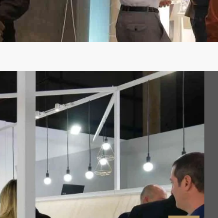
o con las expectativas más optimistas. A falta del
ntes datos del año pasado y
ha rebasado la cifra de
andes grupos de compra, arquitectos, interioristas,
a la semana los pasillos del recinto ferial en una
 años.
rado su satisfacción por el resultado y ha asegurado
res nos están trasladando su felicitación, incluso
cos que faltan ya nos avanzado que el año que viene