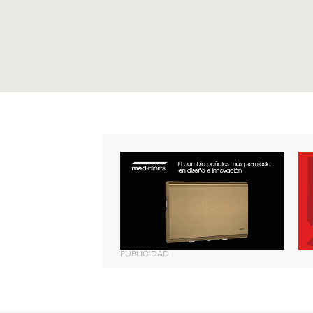
INFORMACIÓ
PROYECTOS
FOCUS
LIFESTYLE
AGBpress – Sala Baño
DISEÑADORES
NEWS
LA REVISTA