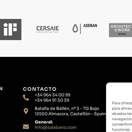
Para ofrece
para almace
de estas t
navegación 
consentimie
funciones.