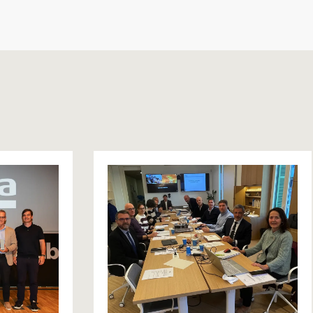
julio 31, 2026
emio
Antonio Pardal renueva la
 2026 de
presidencia de AGRIVAL
hasta 2030
alor el
El objetivo, reforzar la defensa
ca y su
del sector, impulsar la calidad, la
rse a las
sostenibilidad y la
ar a
competitividad de la industria
que
española de grifería y valvulería
ación,
doméstica. La Asociación
bilidad.
Nacional de Fabricantes de
emio Delta
Grifería y Valvulería (AGRIVAL) ha
rgado por
reelegido a Antonio Pardal como
ADI-FAD en
presidente de la asociación
egado
durante su última Asamblea
General, renovando así su
confianza en una […]
...