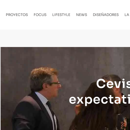
PROYECTOS
FOCUS
LIFESTYLE
NEWS
DISEÑADORES
LA
Cevi
expectat