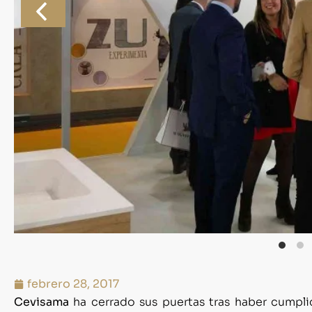
estarán en Cevisama”, ha asegurado. De hecho, la o
nuevo pabellón
para el año que viene, cuando a la
maquinaria cerámica (que participa en Cevisama los 
remarcado que durante esta edición no sólo han
nacional
, sino que también ha habido un
repunte 
especialmente de países asiáticos y también del m
WhatsApp
Facebook
Email