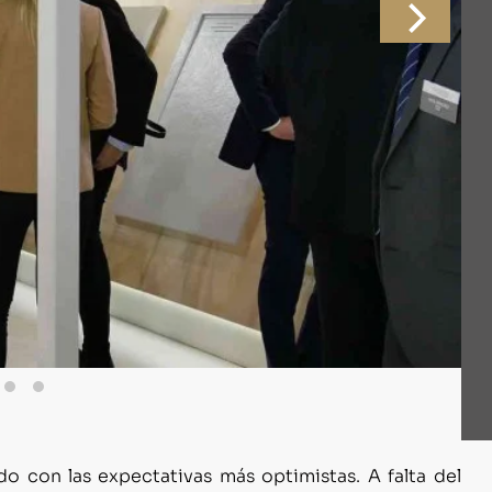
rganización está ya trabajando en la
apertura de un
s buenas perspectivas se sumará el sector de de la
años pares). Además, el responsable del certamen ha
 venido
más visitantes profesionales del mercado
de visitantes procedentes de distintos mercados,
ercado europeo.