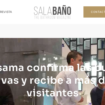
CONTAC
 REVISTA
sama confirma las b
ivas y recibe a más 
visitantes