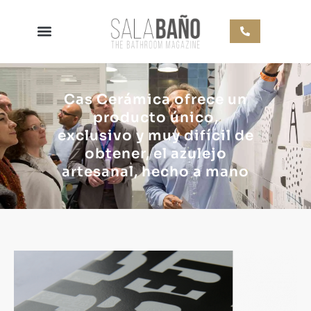
Cas Cerámica ofrece un
producto único,
exclusivo y muy difícil de
obtener, el azulejo
artesanal, hecho a mano