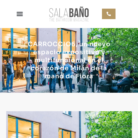
CARROCCIO6, un nuevo
espacio expositivo y
multifuncional en el
corazón de Milán de la
mano de Fiora