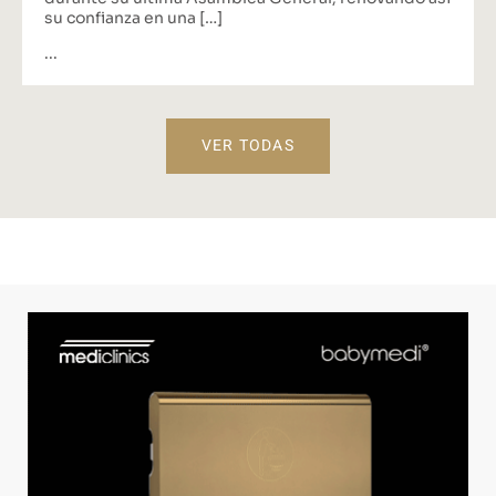
su confianza en una […]
...
VER TODAS