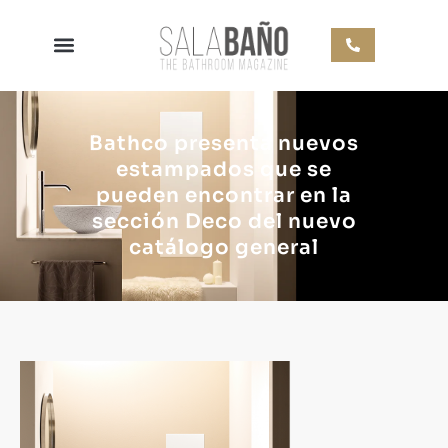
Bathco presenta nuevos
estampados que se
pueden encontrar en la
sección Deco del nuevo
catálogo general