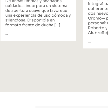
De líneas limpias y acabados
integral p
cuidados, incorpora un sistema
coherente
de apertura suave que favorece
dos nuevo
una experiencia de uso cómoda y
Cromo— p
silenciosa. Disponible en
personali
formato frente de ducha […]
Roberto y
Alu+ reflej
...
...