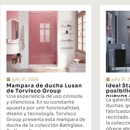
julio 31, 2026
julio 31,
Mampara de ducha Lusan
Ideal S
de Torvisco Group
posibil
nuevos 
Una experiencia de uso cómoda
La galard
propues
y silenciosa. En su constante
duchas, gr
baño
apuesta por unir funcionalidad,
fabricado
diseño y tecnología, Torvisco
reciclado.
Group presenta esta mampara de
la colecci
ducha de la colección Bathglass.
ofrece ah