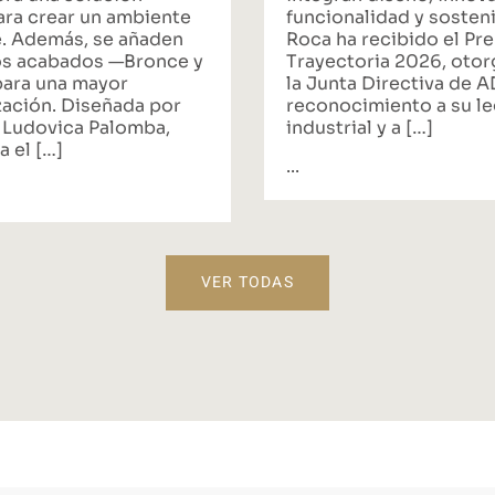
ara crear un ambiente
funcionalidad y sosteni
. Además, se añaden
Roca ha recibido el Pr
s acabados —Bronce y
Trayectoria 2026, oto
ara una mayor
la Junta Directiva de 
zación. Diseñada por
reconocimiento a su l
 Ludovica Palomba,
industrial y a […]
a el […]
...
VER TODAS