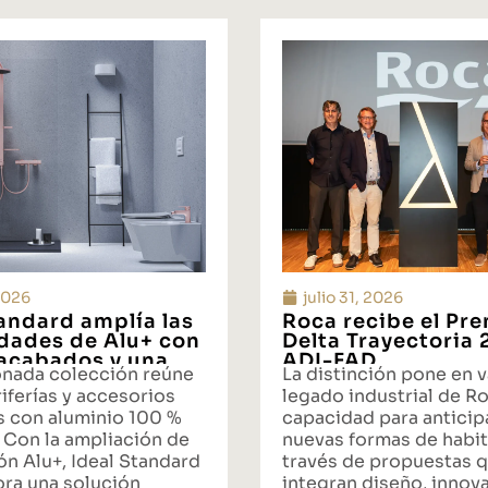
 2026
julio 31, 2026
tandard amplía las
Roca recibe el Pr
idades de Alu+ con
Delta Trayectoria
acabados y una
ADI-FAD
onada colección reúne
La distinción pone en v
ta integral de
iferías y accesorios
legado industrial de Ro
s con aluminio 100 %
capacidad para anticipa
 Con la ampliación de
nuevas formas de habit
ón Alu+, Ideal Standard
través de propuestas 
ora una solución
integran diseño, innov