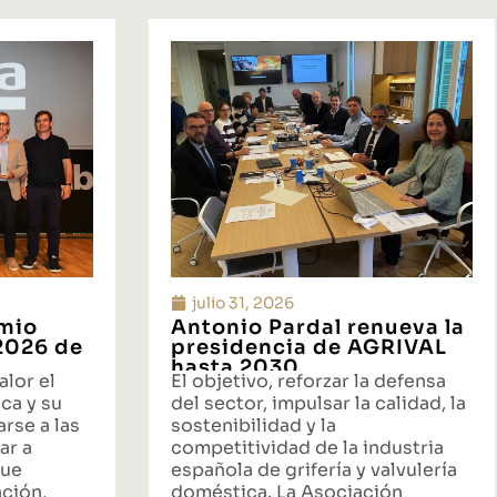
julio 31, 2026
emio
Antonio Pardal renueva la
 2026 de
presidencia de AGRIVAL
hasta 2030
alor el
El objetivo, reforzar la defensa
ca y su
del sector, impulsar la calidad, la
rse a las
sostenibilidad y la
ar a
competitividad de la industria
que
española de grifería y valvulería
ación,
doméstica. La Asociación