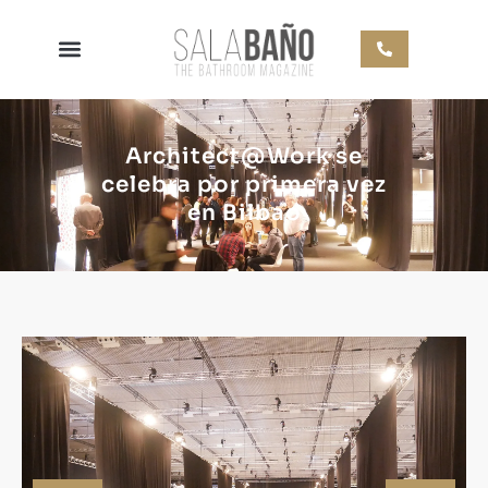
Architect@Work se
celebra por primera vez
en Bilbao