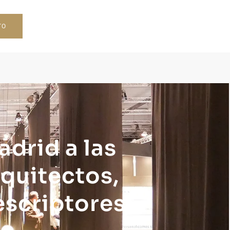
TO
drid a las
quitectos,
escriptores