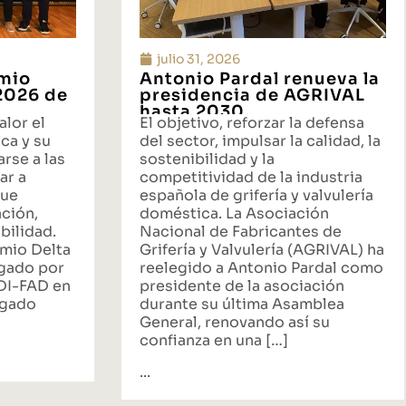
julio 31, 2026
emio
Antonio Pardal renueva la
 2026 de
presidencia de AGRIVAL
hasta 2030
alor el
El objetivo, reforzar la defensa
ca y su
del sector, impulsar la calidad, la
rse a las
sostenibilidad y la
ar a
competitividad de la industria
que
española de grifería y valvulería
ación,
doméstica. La Asociación
bilidad.
Nacional de Fabricantes de
emio Delta
Grifería y Valvulería (AGRIVAL) ha
rgado por
reelegido a Antonio Pardal como
ADI-FAD en
presidente de la asociación
egado
durante su última Asamblea
General, renovando así su
confianza en una […]
...