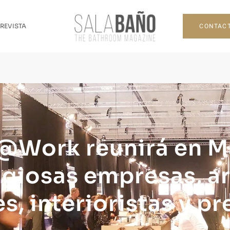
CONTAC
 REVISTA
@Work reunirá en Ma
igiosas empresas, ar
s, interioristas y pr