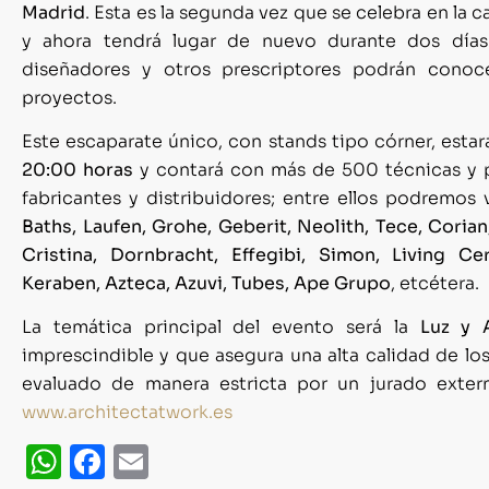
Madrid
. Esta es la segunda vez que se celebra en la 
y ahora tendrá lugar de nuevo durante dos días d
diseñadores y otros prescriptores podrán cono
proyectos.
Este escaparate único, con stands tipo córner, estar
20:00 horas
y contará con más de 500 técnicas y
fabricantes y distribuidores; entre ellos podremo
Baths, Laufen, Grohe, Geberit, Neolith, Tece, Corian, 
Cristina, Dornbracht, Effegibi, Simon, Living Ce
Keraben, Azteca, Azuvi, Tubes, Ape Grupo
, etcétera.
La temática principal del evento será la
Luz y A
imprescindible y que asegura una alta calidad de lo
evaluado de manera estricta por un jurado extern
www.architectatwork.es
WhatsApp
Facebook
Email