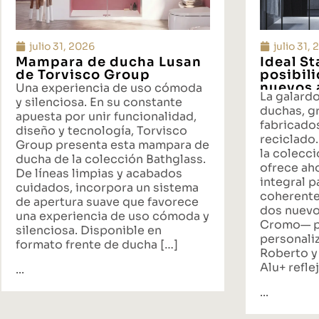
julio 31, 2026
julio 31,
Mampara de ducha Lusan
Ideal S
de Torvisco Group
posibil
nuevos 
Una experiencia de uso cómoda
La galard
propues
y silenciosa. En su constante
duchas, gr
baño
apuesta por unir funcionalidad,
fabricado
diseño y tecnología, Torvisco
reciclado.
Group presenta esta mampara de
la colecci
ducha de la colección Bathglass.
ofrece ah
De líneas limpias y acabados
integral p
cuidados, incorpora un sistema
coherente
de apertura suave que favorece
dos nuevo
una experiencia de uso cómoda y
Cromo— p
silenciosa. Disponible en
personali
formato frente de ducha […]
Roberto y
Alu+ reflej
...
...