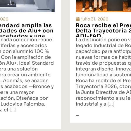
 2026
julio 31, 2026
tandard amplía las
Roca recibe el Pr
idades de Alu+ con
Delta Trayectoria
acabados y una
ADI-FAD
onada colección reúne
La distinción pone en v
ta integral de
iferías y accesorios
legado industrial de Ro
s con aluminio 100 %
capacidad para anticipa
 Con la ampliación de
nuevas formas de habit
ón Alu+, Ideal Standard
través de propuestas 
ora una solución
integran diseño, innov
ara crear un ambiente
funcionalidad y sosteni
. Además, se añaden
Roca ha recibido el Pr
s acabados —Bronce y
Trayectoria 2026, oto
ara una mayor
la Junta Directiva de 
zación. Diseñada por
reconocimiento a su l
 Ludovica Palomba,
industrial y a […]
a el […]
...