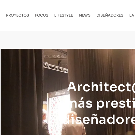
PROYECTOS
FOCUS
LIFESTYLE
NEWS
DISEÑADORES
LA
Architect
más prest
diseñadore