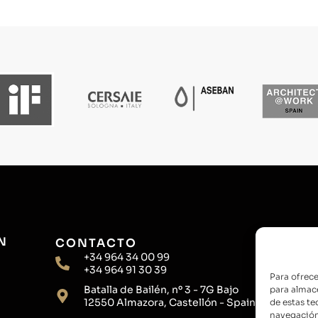
N
CONTACTO
+34 964 34 00 99
+34 964 91 30 39
Para ofrece
Batalla de Bailén, nº 3 - 7G Bajo
para almace
12550 Almazora, Castellón - Spain
de estas t
navegación 